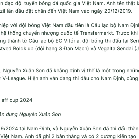
ền đạo đội tuyển bóng đá quốc gia Việt Nam. Anh tên thật l
zil lần đầu đặt chân đến Việt Nam vào ngày 20/12/2019.
iệp với đội bóng Việt Nam đầu tiên là Câu lạc bộ Nam Địn
n hệ thống chuyển nhượng quốc tế Transfermarkt. Trước khi
g thành từ Câu lạc bộ EC Vitória, đội bóng thi đấu tại Ser
stved Boldklub (đội hạng 3 Đan Mạch) và Vegalta Sendai (J
m, Nguyễn Xuân Son đã khẳng định vị thế là một trong nhữn
 sử V-League. Hiện anh vẫn đang thi đấu cho Nam Định, cùng
ân dung Nguyễn Xuân Son
 9/2024 tại Nam Định, và Nguyễn Xuân Son đã thi đấu thàn
 Việt Nam. Anh đã ghi 2 bàn thắng và có 2 đường kiến tạo