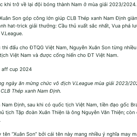
ớc khi trở về lại đội bóng thành Nam ở mùa giải 2023/2024.
Xuân Son góp công lớn giúp CLB Thép xanh Nam Định già
h hat-trick giải thưởng: Cầu thủ xuất sắc nhất, Vua phá lư
 V.League.
c thi đấu cho ĐTQG Việt Nam, Nguyễn Xuân Son từng nhiều
tịch Việt Nam và được cống hiến cho ĐT Việt Nam.
ng ngày ăn mừng chức vô địch V.League mùa giải 2023/20
 CLB Thép xanh Nam Định.
 Nam Định, sau khi có quốc tịch Việt Nam, tiền đạo gốc Bra
chủ tịch Tập đoàn Xuân Thiện là ông Nguyễn Văn Thiện; còn 
.
y tên “Xuân Son” bởi cái tên này mang nhiều ý nghĩa may m