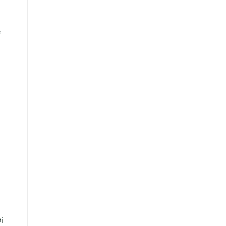
ề
m
i