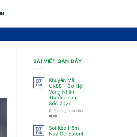
ÍN
BÀI VIẾT GẦN ĐÂY
Khuyến Mãi
07
Th8
UK88 – Cơ Hội
Vàng Nhận
Thưởng Cực
Sốc 2026
Chức năng bình luận
ở
bị tắt
Khuyến
Mãi
Soi Kèo Hôm
07
UK88
Th8
Nay GD Estoril
–