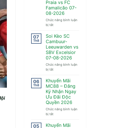
Praia vs FC
Cơ
Famalicão 07-
Hội
08-2026
Vàng
Nhận
Chức năng bình luận
Thưởng
ở
bị tắt
Cực
Soi
Sốc
Kèo
Soi Kèo SC
07
2026
Hôm
Th8
Cambuur-
Nay
Leeuwarden vs
GD
SBV Excelsior
Estoril
07-08-2026
Praia
vs
Chức năng bình luận
FC
ở
bị tắt
Famalicão
Soi
07-
Kèo
Khuyến Mãi
06
08-
SC
Th8
MC88 – Đăng
2026
Cambuur-
Ký Nhận Ngay
Leeuwarden
Ưu Đãi Độc
đội
vs
Quyền 2026
SBV
Excelsior
Chức năng bình luận
07-
ở
bị tắt
08-
Khuyến
2026
Mãi
Khuyến Mãi
05