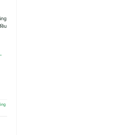
ũng
đều
-
bóng