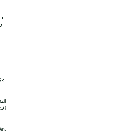
nh
ới
24
zil
cái
ắn.