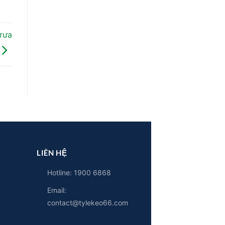
trưa
LIÊN HỆ
Hotline: 1900 6868
Email:
contact@tylekeo66.com