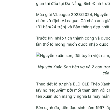
gian thi đấu tại Đà Nẵng, Bình Định trư
Mùa giải V.League 2023/2024, Nguyễn 
chức vô địch V.League. Cá nhân anh giàn
(31 bàn/24 trận) và Bàn thắng đẹp nhất
Trước khi nhập tịch thành công và đượ
lần thổ lộ mong muốn được nhập quốc 
Nguyễn Xuân Son bên vợ và 2 con tro
của
Theo tiết lộ từ phía BLĐ CLB Thép Xanh
lấy họ “Nguyễn” bởi mối thân tình với 
tên Xuân Son mang ý nghĩa là may mắn
Bên cạnh đó, tiền đạo sinh năm 1997 lấ