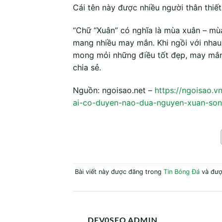
Cái tên này được nhiều người thân thiết
“Chữ “Xuân” có nghĩa là mùa xuân – mù
mang nhiều may mắn. Khi ngồi với nhau,
mong mỏi những điều tốt đẹp, may mắn
chia sẻ.
Nguồn: ngoisao.net –
https://ngoisao.
ai-co-duyen-nao-dua-nguyen-xuan-son
Bài viết này được đăng trong
Tin Bóng Đá
và đượ
DEV0SEO ADMIN