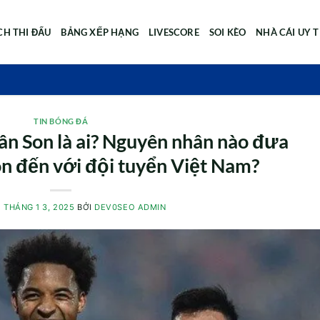
CH THI ĐẤU
BẢNG XẾP HẠNG
LIVESCORE
SOI KÈO
NHÀ CÁI UY T
TIN BÓNG ĐÁ
n Son là ai? Nguyên nhân nào đưa
n đến với đội tuyển Việt Nam?
O
THÁNG 1 3, 2025
BỞI
DEV0SEO ADMIN