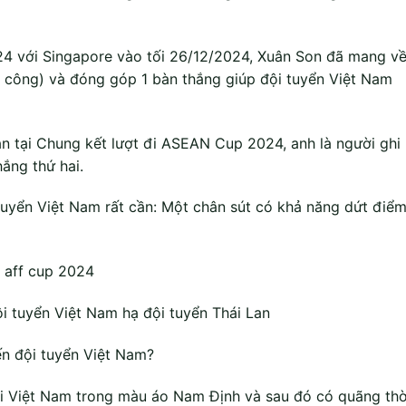
24 với Singapore vào tối 26/12/2024, Xuân Son đã mang v
h công) và đóng góp 1 bàn thắng giúp đội tuyển Việt Nam
Lan tại Chung kết lượt đi ASEAN Cup 2024, anh là người ghi
ắng thứ hai.
uyển Việt Nam rất cần: Một chân sút có khả năng dứt điể
i tuyển Việt Nam hạ đội tuyển Thái Lan
n đội tuyển Việt Nam?
i Việt Nam trong màu áo Nam Định và sau đó có quãng thờ