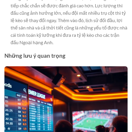
tiếp chắc chắn sẽ được đánh giá cao hơn. Lực lượng thi
đấu cũng ảnh hưởng lớn, nếu đội mất nhiều trụ cột thì tỷ
lệ kèo sẽ thay đổi ngay. Thêm vào đó, lịch sử đối đầu, lợi
thế sân nhà và cả thời tiết cũng là những yếu tố được nhà
cái tính toán kỹ lưỡng khi đưa ra tỷ lệ kèo cho các trận
đấu Ngoại hạng Anh.
Những lưu ý quan trọng