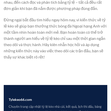
nhau, đến cách đọc và phân tích bảng tỷ lệ – tất cả đều rất
đơn giản khi bạn đã nắm được phương pháp đúng đắn.
Đừng ngại bắt đầu tìm hiểu ngay hôm nay, vì kiến thức về tỷ
lệ kèo sẽ giúp bạn thưởng thức bóng đá Ngoại hạng Anh với
một tầm nhìn hoàn toàn mới mẻ. Bạn hoàn toàn có thể trở
thành người am hiểu về tỷ lệ kèo chỉ sau một thời gian ngắn
theo dõi và thực hành. Hãy kiên nhẫn học hỏi và áp dụng
những kiến thức này vào việc theo dõi các trận đấu, bạn sẽ
thấy sự khác biệt rõ rệt!
Tylekeo66.com
Chuyên trang cập nhật tỷ lệ kèo nhà cái, kết quả, lịch thi đấu, bảng