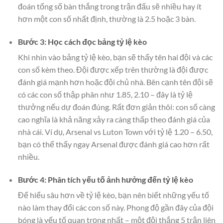
đoán tổng số bàn thắng trong trận đấu sẽ nhiều hay ít
hơn một con số nhất định, thường là 2.5 hoặc 3 bàn.
Bước 3: Học cách đọc bảng tỷ lệ kèo
Khi nhìn vào bảng tỷ lệ kèo, bạn sẽ thấy tên hai đội và các
con số kèm theo. Đội được xếp trên thường là đội được
đánh giá mạnh hơn hoặc đội chủ nhà. Bên cạnh tên đội sẽ
có các con số thập phân như 1.85, 2.10 – đây là tỷ lệ
thưởng nếu dự đoán đúng. Rất đơn giản thôi: con số càng
cao nghĩa là khả năng xảy ra càng thấp theo đánh giá của
nhà cái. Ví dụ, Arsenal vs Luton Town với tỷ lệ 1.20 – 6.50,
bạn có thể thấy ngay Arsenal được đánh giá cao hơn rất
nhiều.
Bước 4: Phân tích yếu tố ảnh hưởng đến tỷ lệ kèo
Để hiểu sâu hơn về tỷ lệ kèo, bạn nên biết những yếu tố
nào làm thay đổi các con số này. Phong độ gần đây của đội
bóng là yếu tố quan trọng nhất – một đội thắng 5 trận liên