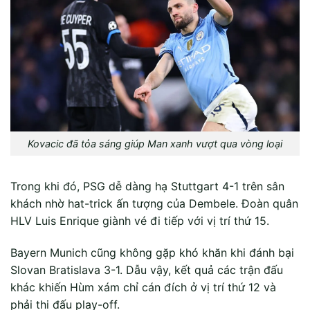
Kovacic đã tỏa sáng giúp Man xanh vượt qua vòng loại
Trong khi đó, PSG dễ dàng hạ
Stuttgart 4-1 trên sân
khách nhờ hat-trick ấn tượng của Dembele. Đoàn quân
HLV Luis Enrique giành vé đi tiếp với vị trí thứ 15.
Bayern Munich cũng không gặp khó khăn khi đánh bại
Slovan Bratislava 3-1. Dẫu vậy, kết quả các trận đấu
khác khiến Hùm xám chỉ cán đích ở vị trí thứ 12 và
phải thi đấu play-off.