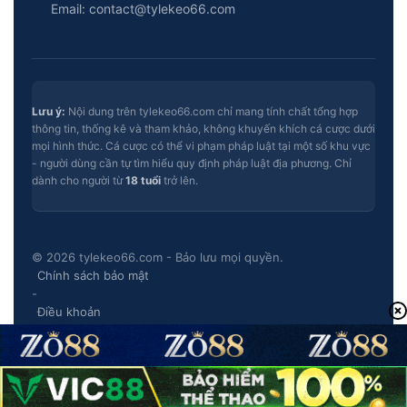
Email:
contact@tylekeo66.com
Lưu ý:
Nội dung trên tylekeo66.com chỉ mang tính chất tổng hợp
thông tin, thống kê và tham khảo, không khuyến khích cá cược dưới
mọi hình thức. Cá cược có thể vi phạm pháp luật tại một số khu vực
- người dùng cần tự tìm hiểu quy định pháp luật địa phương. Chỉ
dành cho người từ
18 tuổi
trở lên.
© 2026 tylekeo66.com - Bảo lưu mọi quyền.
Chính sách bảo mật
-
Điều khoản