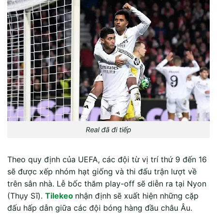
Real đã đi tiếp
Theo quy định của UEFA, các đội từ vị trí thứ 9 đến 16
sẽ được xếp nhóm hạt giống và thi đấu trận lượt về
trên sân nhà. Lễ bốc thăm play-off sẽ diễn ra tại Nyon
(Thụy Sĩ).
Tilekeo
nhận định sẽ xuất hiện những cặp
đấu hấp dẫn giữa các đội bóng hàng đầu châu Âu.