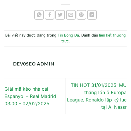
Bài viết này được đăng trong
Tin Bóng Đá
. Đánh dấu
liên kết thường
trực
.
DEV0SEO ADMIN
TIN HOT 31/01/2025: MU
Giải mã kèo nhà cái
thắng lớn ở Europa
Espanyol – Real Madrid
League, Ronaldo lập kỷ lục
03:00 – 02/02/2025
tại Al Nassr