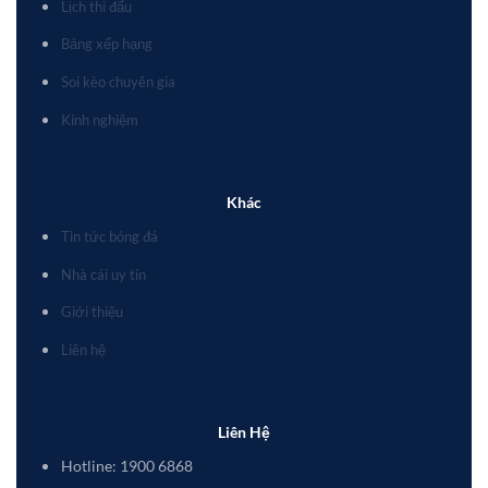
Lịch thi đấu
Bảng xếp hạng
Soi kèo chuyên gia
Kinh nghiệm
Khác
Tin tức bóng đá
Nhà cái uy tín
Giới thiệu
Liên hệ
Liên Hệ
Hotline: 1900 6868