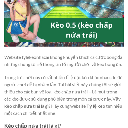
Website tylekeonhacai không khuyến khích cá cược bóng đá
nhưng chúng tôi sẽ thông tin tới người chơi về kèo bóng đá.
Trong trò chơi này có rất nhiều tỉ lệ đặt kèo khác nhau, do đó
người chơi dễ bị nhầm lẫn. Tại bài viết này, chúng tôi sẽ giới
thiệu cho các bạn về loại kèo chấp nửa trái – Là một trong
các kèo được sử dụng phổ biến trong môn cá cược này. Vậy
kèo chấp nửa trái là gì
? Hãy cùng website
Tỷ lệ kèo
tìm hiểu
một cách chi tiết nhất nhé!
Kèo chấp nửa trái là gì?