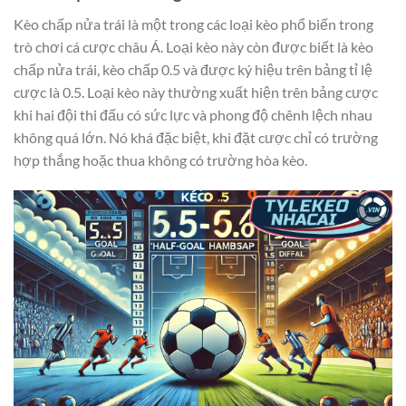
Kèo chấp nửa trái là một trong các loại kèo phổ biến trong
trò chơi cá cược châu Á. Loại kèo này còn được biết là kèo
chấp nửa trái, kèo chấp 0.5 và được ký hiệu trên bảng tỉ lệ
cược là 0.5. Loại kèo này thường xuất hiện trên bảng cược
khi hai đội thi đấu có sức lực và phong độ chênh lệch nhau
không quá lớn. Nó khá đặc biệt, khi đặt cược chỉ có trường
hợp thắng hoặc thua không có trường hòa kèo.