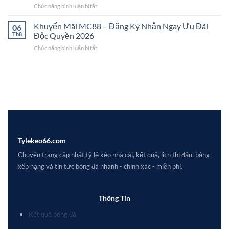
ở
Chức năng bình luận bị tắt
GD
Cực
Soi
Estoril
Sốc
Kèo
Khuyến Mãi MC88 – Đăng Ký Nhận Ngay Ưu Đãi
Praia
06
2026
SC
vs
Th8
Độc Quyền 2026
Cambuur-
FC
ở
Chức năng bình luận bị tắt
Leeuwarden
Famalicão
Khuyến
vs
07-
Mãi
SBV
08-
MC88
Excelsior
2026
–
07-
Đăng
08-
Ký
2026
Nhận
Ngay
Ưu
Đãi
Tylekeo66.com
Độc
Quyền
Chuyên trang cập nhật tỷ lệ kèo nhà cái, kết quả, lịch thi đấu, bảng
2026
xếp hạng và tin tức bóng đá nhanh - chính xác - miễn phí.
Thông Tin
Kết quả bóng đá