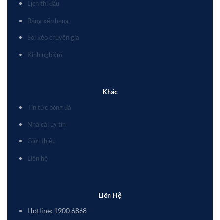
Lịch thi đấu
Bảng xếp hạng
Soi kèo chuyên gia
Kinh nghiệm
Khác
Tin tức bóng đá
Nhà cái uy tín
Giới thiệu
Liên hệ
Liên Hệ
Hotline: 1900 6868