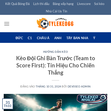
Bỏ
Kết Quả Bóng Đá
Lịch thi đấu
Bảng xếp hạng
Livescore
Soi kèo
qua
Nhà Cái Uy Tín
nội
dung
ĐỨC
C1
CHÂU Á
ANH
TÂY BAN NHA
Ý
HƯỚNG DẪN KÈO
Kèo Đội Ghi Bàn Trước (Team to
Score First): Tín Hiệu Cho Chiến
Thắng
ĐĂNG VÀO
THÁNG 10 31, 2024
BỞI
DEV0SEO ADMIN
31
Th10