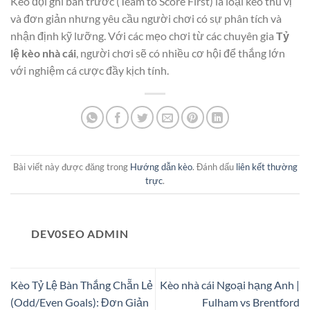
Kèo đội ghi bàn trước (Team to Score First) là loại kèo thú vị
và đơn giản nhưng yêu cầu người chơi có sự phân tích và
nhận định kỹ lưỡng. Với các mẹo chơi từ các chuyên gia
Tỷ
lệ kèo nhà cái
, người chơi sẽ có nhiều cơ hội để thắng lớn
với nghiệm cá cược đầy kịch tính.
Bài viết này được đăng trong
Hướng dẫn kèo
. Đánh dấu
liên kết thường
trực
.
DEV0SEO ADMIN
Kèo Tỷ Lệ Bàn Thắng Chẵn Lẻ
Kèo nhà cái Ngoại hạng Anh |
(Odd/Even Goals): Đơn Giản
Fulham vs Brentford