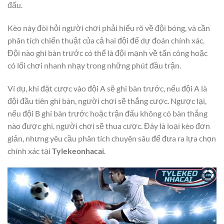
đấu.
Kèo này đòi hỏi người chơi phải hiểu rõ về đội bóng, và cần
phân tích chiến thuật của cả hai đội để dự đoán chính xác.
Đội nào ghi bàn trước có thể là đội mạnh về tấn công hoặc
có lối chơi nhanh nhạy trong những phút đầu trận.
Ví dụ, khi đặt cược vào đội A sẽ ghi bàn trước, nếu đội A là
đội đầu tiên ghi bàn, người chơi sẽ thắng cược. Ngược lại,
nếu đội B ghi bàn trước hoặc trận đấu không có bàn thắng
nào được ghi, người chơi sẽ thua cược. Đây là loại kèo đơn
giản, nhưng yêu cầu phân tích chuyên sâu để đưa ra lựa chọn
chính xác tại
Tylekeonhacai
.