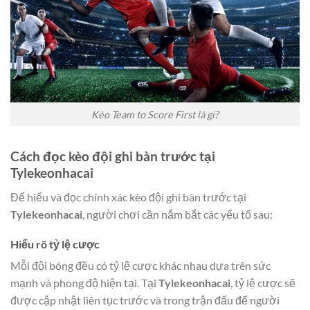
Kèo Team to Score First là gì?
Cách đọc kèo đội ghi bàn trước tại
Tylekeonhacai
Để hiểu và đọc chính xác kèo đội ghi bàn trước tại
Tylekeonhacai
, người chơi cần nắm bắt các yếu tố sau:
Hiểu rõ tỷ lệ cược
Mỗi đội bóng đều có tỷ lệ cược khác nhau dựa trên sức
mạnh và phong độ hiện tại. Tại
Tylekeonhacai
, tỷ lệ cược sẽ
được cập nhật liên tục trước và trong trận đấu để người