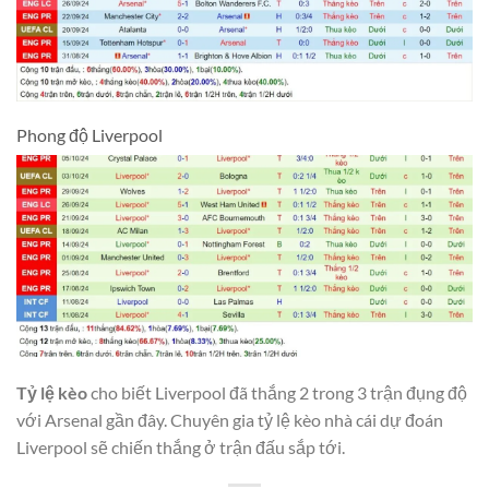
Phong độ Liverpool
Tỷ lệ kèo
cho biết Liverpool đã thắng 2 trong 3 trận đụng độ
với Arsenal gần đây. Chuyên gia tỷ lệ kèo nhà cái dự đoán
Liverpool sẽ chiến thắng ở trận đấu sắp tới.