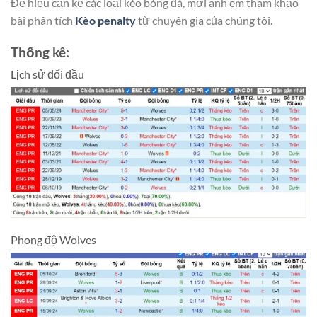
Để hiểu cặn kẽ các loại kèo bóng đá, mời anh em tham khảo
bài phân tích
Kèo penalty
từ chuyên gia của chúng tôi.
Thống kê:
Lịch sử đối đầu
Phong độ Wolves