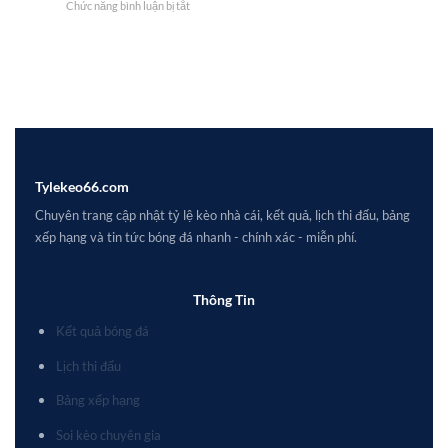
ở
Chức năng bình luận bị tắt
Leeuwarden
Famalicão
Khuyến
vs
07-
Mãi
SBV
08-
MC88
Excelsior
2026
–
07-
Đăng
08-
Ký
2026
Nhận
Ngay
Ưu
Đãi
Tylekeo66.com
Độc
Quyền
Chuyên trang cập nhật tỷ lệ kèo nhà cái, kết quả, lịch thi đấu, bảng
2026
xếp hạng và tin tức bóng đá nhanh - chính xác - miễn phí.
Thông Tin
Kết quả bóng đá
Lịch thi đấu
Bảng xếp hạng
Soi kèo chuyên gia