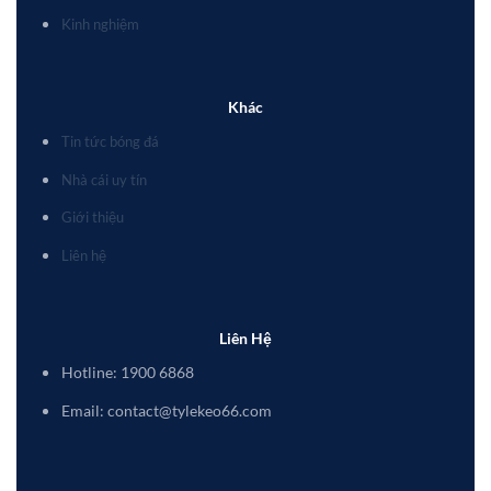
Kinh nghiệm
Khác
Tin tức bóng đá
Nhà cái uy tín
Giới thiệu
Liên hệ
Liên Hệ
Hotline: 1900 6868
Email:
contact@tylekeo66.com