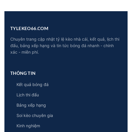
Hấp
Quyền
Dẫn
2026
Mỗi
Ngày
2026
TYLEKEO66.COM
Chuyên trang cập nhật tỷ lệ kèo nhà cái, kết quả, lịch thi
đấu, bảng xếp hạng và tin tức bóng đá nhanh - chính
xác - miễn phí.
THÔNG TIN
Kết quả bóng đá
Lịch thi đấu
Bảng xếp hạng
Soi kèo chuyên gia
Kinh nghiệm