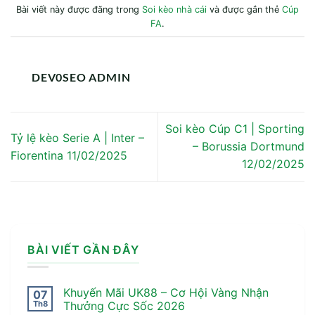
Bài viết này được đăng trong
Soi kèo nhà cái
và được gắn thẻ
Cúp
FA
.
DEV0SEO ADMIN
Soi kèo Cúp C1 | Sporting
Tỷ lệ kèo Serie A | Inter –
– Borussia Dortmund
Fiorentina 11/02/2025
12/02/2025
BÀI VIẾT GẦN ĐÂY
Khuyến Mãi UK88 – Cơ Hội Vàng Nhận
07
Th8
Thưởng Cực Sốc 2026