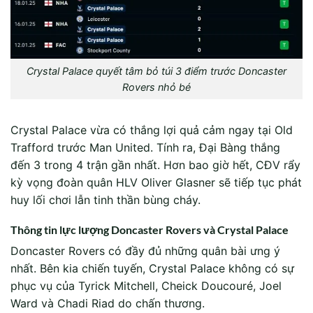
Crystal Palace quyết tâm bỏ túi 3 điểm trước Doncaster
Rovers nhỏ bé
Crystal Palace vừa có thắng lợi quả cảm ngay tại Old
Trafford trước Man United. Tính ra, Đại Bàng thắng
đến 3 trong 4 trận gần nhất. Hơn bao giờ hết, CĐV rẩy
kỳ vọng đoàn quân HLV Oliver Glasner sẽ tiếp tục phát
huy lối chơi lẫn tinh thần bùng cháy.
Thông tin lực lượng Doncaster Rovers và Crystal Palace
Doncaster Rovers có đầy đủ những quân bài ưng ý
nhất. Bên kia chiến tuyến, Crystal Palace không có sự
phục vụ của Tyrick Mitchell, Cheick Doucouré, Joel
Ward và Chadi Riad do chấn thương.