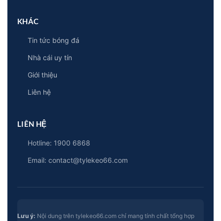
KHÁC
Tin tức bóng đá
Nhà cái uy tín
Giới thiệu
Liên hệ
LIÊN HỆ
Hotline: 1900 6868
Email:
contact@tylekeo66.com
Lưu ý:
Nội dung trên tylekeo66.com chỉ mang tính chất tổng hợp