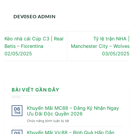
DEV0SEO ADMIN
Kèo nhà cái Cúp C3 | Real
Tỷ lệ trận NHA |
Betis – Fiorentina
Manchester City – Wolves
02/05/2025
03/05/2025
BÀI VIẾT GẦN ĐÂY
Khuyến Mãi MC88 – Đăng Ký Nhận Ngay
06
Th8
Ưu Đãi Độc Quyền 2026
ở
Chức năng bình luận bị tắt
Khuyến
Mãi
Khuyến Mãi Vic88 – Rinh Quà Hấp Dẫn
05