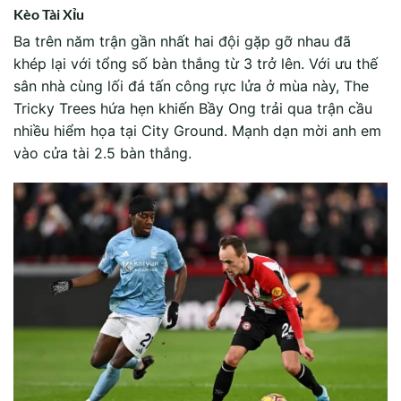
Kèo Tài Xỉu
Ba trên năm trận gần nhất hai đội gặp gỡ nhau đã
khép lại với tổng số bàn thắng từ 3 trở lên. Với ưu thế
sân nhà cùng lối đá tấn công rực lửa ở mùa này, The
Tricky Trees hứa hẹn khiến Bầy Ong trải qua trận cầu
nhiều hiểm họa tại City Ground. Mạnh dạn mời anh em
vào cửa tài 2.5 bàn thắng.