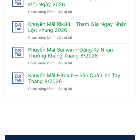
MC88
Th8
Mỗi Ngày 2026
–
ở
Chức năng bình luận bị tắt
Đăng
Khuyến
Ký
Mãi
Khuyến Mãi Rik88 – Tham Gia Ngay Nhận
Nhận
04
Vic88
Ngay
Th8
Lộc Khủng 2026
–
Ưu
ở
Chức năng bình luận bị tắt
Rinh
Đãi
Khuyến
Quà
Độc
Mãi
Khuyến Mãi Sunwin – Đăng Ký Nhận
Hấp
03
Quyền
Rik88
Dẫn
Th8
Thưởng Khủng Tháng 8/2026
2026
–
Mỗi
ở
Chức năng bình luận bị tắt
Tham
Ngày
Khuyến
Gia
2026
Mãi
Khuyến Mãi Hitclub – Săn Quà Liền Tay
Ngay
03
Sunwin
Nhận
Th8
Tháng 8/2026
–
Lộc
ở
Chức năng bình luận bị tắt
Đăng
Khủng
Khuyến
Ký
2026
Mãi
Nhận
Hitclub
Thưởng
–
Khủng
Săn
Tháng
Quà
8/2026
Liền
Tay
Tháng