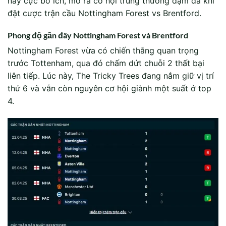
nay cực bổ ích, mở ra cơ hội trúng thưởng đậm đà khi
đặt cược trận cầu Nottingham Forest vs Brentford.
Phong độ gần đây Nottingham Forest và Brentford
Nottingham Forest vừa có chiến thắng quan trọng
trước Tottenham, qua đó chấm dứt chuỗi 2 thất bại
liên tiếp. Lúc này, The Tricky Trees đang nắm giữ vị trí
thứ 6 và vẫn còn nguyên cơ hội giành một suất ở top
4.