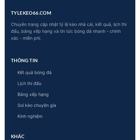
8/2026
TYLEKEO66.COM
Chuyên trang cập nhật tỷ lệ kèo nhà cái, kết quả, lịch thi
đấu, bảng xếp hạng và tin tức bóng đá nhanh - chính
xác - miễn phí.
THÔNG TIN
Kết quả bóng đá
Lịch thi đấu
Bảng xếp hạng
Soi kèo chuyên gia
Kinh nghiệm
KHÁC