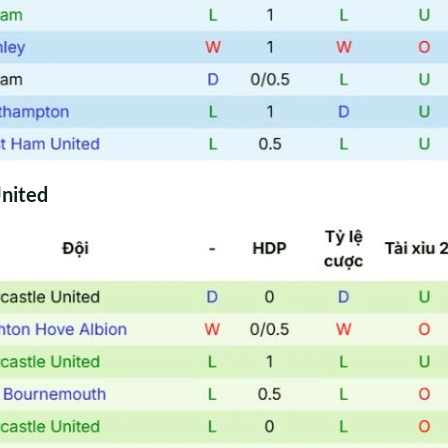
United