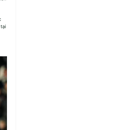
c
tại