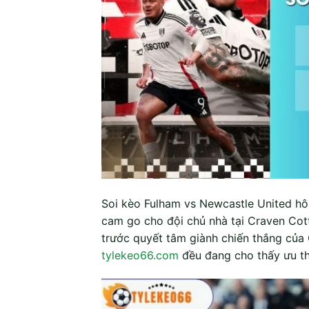
Soi kèo Fulham vs Newcastle United h
cam go cho đội chủ nhà tại Craven Cot
trước quyết tâm giành chiến thắng của 
tylekeo66.com
đều đang cho thấy ưu th