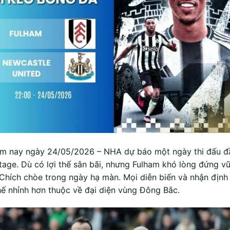
ôm nay ngày 24/05/2026 – NHA dự báo một ngày thi đấu đ
tage. Dù có lợi thế sân bãi, nhưng Fulham khó lòng đứng v
Chích chòe trong ngày hạ màn. Mọi diễn biến và nhận định
ế nhỉnh hơn thuộc về đại diện vùng Đông Bắc.