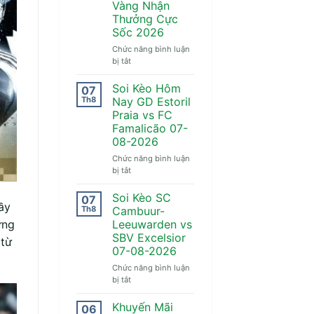
Vàng Nhận
Nạp
Thưởng Cực
Đầu
Sốc 2026
Tặng
Ngay
Chức năng bình luận
100%
ở
bị tắt
Tháng
Khuyến
8/2026
Mãi
Soi Kèo Hôm
07
UK88
Th8
Nay GD Estoril
–
Praia vs FC
Cơ
Famalicão 07-
Hội
08-2026
Vàng
Nhận
Chức năng bình luận
Thưởng
ở
bị tắt
Cực
Soi
Sốc
Kèo
Soi Kèo SC
07
2026
ầy
Hôm
Th8
Cambuur-
Nay
Leeuwarden vs
ững
GD
SBV Excelsior
 từ
Estoril
07-08-2026
Praia
vs
Chức năng bình luận
FC
ở
bị tắt
Famalicão
Soi
07-
Kèo
Khuyến Mãi
06
08-