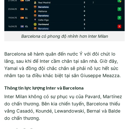
Barcelona có phong độ nhỉnh hơn Inter Milan
Barcelona sẽ hành quân đến nước Ý với đôi chút lo
lắng, sau khi để Inter cầm chân tại sân nhà. Giờ đây,
Yamal và đồng đội chắc chắn sẽ phải nỗ lực hết sức
nhằm tạo ta điều khác biệt tại sân Giuseppe Meazza.
Thông tin lực lượng Inter và Barcelona
Inter Milan không có sự phục vụ của Pavard, Martínez
do chấn thương. Bên kia chiến tuyến, Barcelona thiếu
vắng Casadó, Koundé, Lewandowski, Bernal và Balde
do chấn thương.