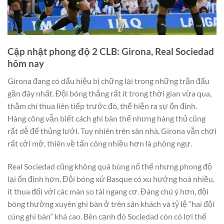
Cập nhật phong độ 2 CLB: Girona, Real Sociedad
hôm nay
Girona đang có dấu hiệu bị chững lại trong những trận đấu
gần đây nhất. Đội bóng thắng rất ít trong thời gian vừa qua,
thậm chí thua liên tiếp trước đó, thể hiện ra sự ổn định.
Hàng công vẫn biết cách ghi bàn thế nhưng hàng thủ cũng
rất dễ để thủng lưới. Tuy nhiên trên sân nhà, Girona vẫn chơi
rất cởi mở, thiên về tấn công nhiều hơn là phòng ngự.
Real Sociedad cũng không quá bùng nổ thế nhưng phong độ
lại ổn định hơn. Đội bóng xứ Basque có xu hướng hoà nhiều,
ít thua đối với các màn so tài ngang cơ. Đáng chú ý hơn, đội
bóng thường xuyên ghi bàn ở trên sân khách và tỷ lệ “hai đội
cùng ghi bàn” khá cao. Bên cạnh đó Sociedad còn có lợi thế