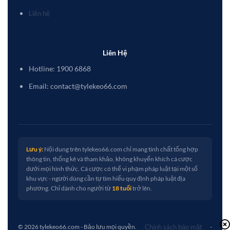
Liên hệ
Liên Hệ
Hotline: 1900 6868
Email:
contact@tylekeo66.com
Lưu ý:
Nội dung trên tylekeo66.com chỉ mang tính chất tổng hợp
thông tin, thống kê và tham khảo, không khuyến khích cá cược
dưới mọi hình thức. Cá cược có thể vi phạm pháp luật tại một số
khu vực - người dùng cần tự tìm hiểu quy định pháp luật địa
phương. Chỉ dành cho người từ
18 tuổi
trở lên.
Chính sách bảo mật
© 2026 tylekeo66.com - Bảo lưu mọi quyền.
-