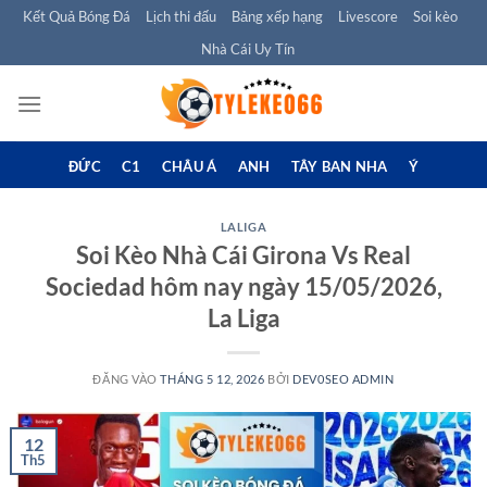
Bỏ
Kết Quả Bóng Đá
Lịch thi đấu
Bảng xếp hạng
Livescore
Soi kèo
qua
Nhà Cái Uy Tín
nội
dung
ĐỨC
C1
CHÂU Á
ANH
TÂY BAN NHA
Ý
LALIGA
Soi Kèo Nhà Cái Girona Vs Real
Sociedad hôm nay ngày 15/05/2026,
La Liga
ĐĂNG VÀO
THÁNG 5 12, 2026
BỞI
DEV0SEO ADMIN
12
Th5