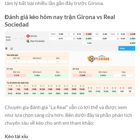
tâm lý bất bại nhiều lần gần đây trước Girona.
Đánh giá kèo hôm nay trận Girona vs Real
Sociedad
Chuyên gia đánh giá “La Real” vẫn có lợi thế và được xem
như lựa chọn sáng cửa hơn. Bên dưới đây là phần phân tích
chuyên sâu về kèo cho anh em tham khảo:
Kèo tài xỉu