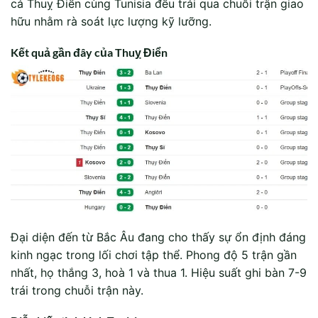
cả Thuỵ Điển cùng Tunisia đều trải qua chuỗi trận giao
hữu nhằm rà soát lực lượng kỹ lưỡng.
Kết quả gần đây của Thuỵ Điển
Đại diện đến từ Bắc Âu đang cho thấy sự ổn định đáng
kinh ngạc trong lối chơi tập thể. Phong độ 5 trận gần
nhất, họ thắng 3, hoà 1 và thua 1. Hiệu suất ghi bàn 7-9
trái trong chuỗi trận này.