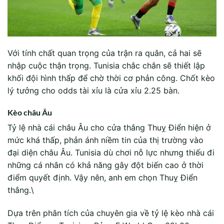
Với tính chất quan trọng của trận ra quân, cả hai sẽ
nhập cuộc thận trọng. Tunisia chắc chắn sẽ thiết lập
khối đội hình thấp để chờ thời cơ phản công. Chốt kèo
lý tưởng cho odds tài xỉu là cửa xỉu 2.25 bàn.
Kèo châu Âu
Tỷ lệ nhà cái châu Âu cho cửa thắng Thuỵ Điển hiện ở
mức khá thấp, phản ánh niềm tin của thị trường vào
đại diện châu Âu. Tunisia dù chơi nỗ lực nhưng thiếu đi
những cá nhân có khả năng gây đột biến cao ở thời
điểm quyết định. Vậy nên, anh em chọn Thuỵ Điển
thắng.\
Dựa trên phân tích của chuyên gia về tỷ lệ kèo nhà cái