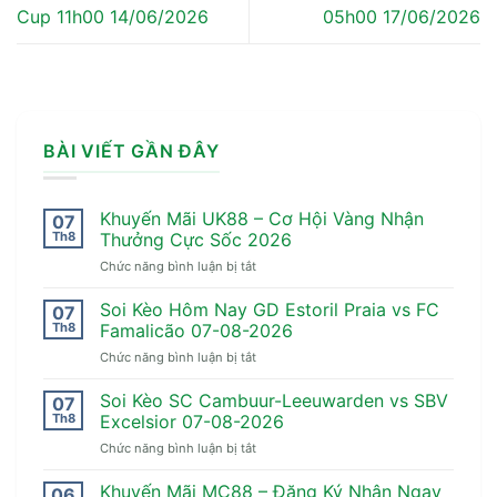
Cup 11h00 14/06/2026
05h00 17/06/2026
BÀI VIẾT GẦN ĐÂY
Khuyến Mãi UK88 – Cơ Hội Vàng Nhận
07
Th8
Thưởng Cực Sốc 2026
ở
Chức năng bình luận bị tắt
Khuyến
Mãi
Soi Kèo Hôm Nay GD Estoril Praia vs FC
07
UK88
Th8
Famalicão 07-08-2026
–
ở
Chức năng bình luận bị tắt
Cơ
Soi
Hội
Kèo
Soi Kèo SC Cambuur-Leeuwarden vs SBV
Vàng
07
Hôm
Nhận
Th8
Excelsior 07-08-2026
Nay
Thưởng
ở
Chức năng bình luận bị tắt
GD
Cực
Soi
Estoril
Sốc
Kèo
Khuyến Mãi MC88 – Đăng Ký Nhận Ngay
Praia
06
2026