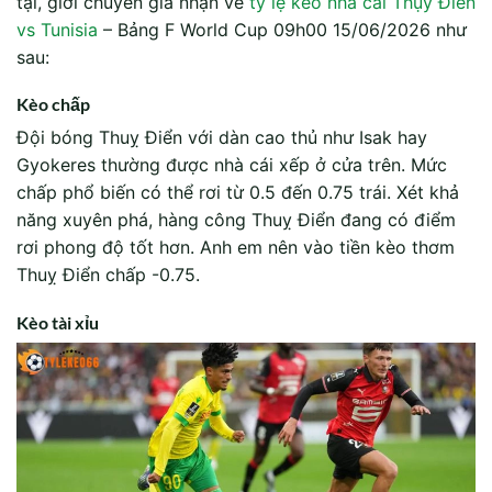
tại, giới chuyên gia nhận về
tỷ lệ kèo nhà cái Thụy Điển
vs Tunisia
– Bảng F World Cup 09h00 15/06/2026 như
sau:
Kèo chấp
Đội bóng Thuỵ Điển với dàn cao thủ như Isak hay
Gyokeres thường được nhà cái xếp ở cửa trên. Mức
chấp phổ biến có thể rơi từ 0.5 đến 0.75 trái. Xét khả
năng xuyên phá, hàng công Thuỵ Điển đang có điểm
rơi phong độ tốt hơn. Anh em nên vào tiền kèo thơm
Thuỵ Điển chấp -0.75.
Kèo tài xỉu