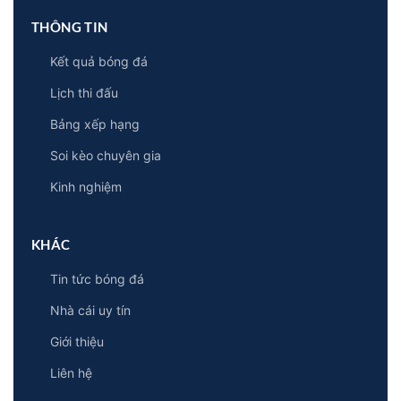
THÔNG TIN
Kết quả bóng đá
Lịch thi đấu
Bảng xếp hạng
Soi kèo chuyên gia
Kinh nghiệm
KHÁC
Tin tức bóng đá
Nhà cái uy tín
Giới thiệu
Liên hệ