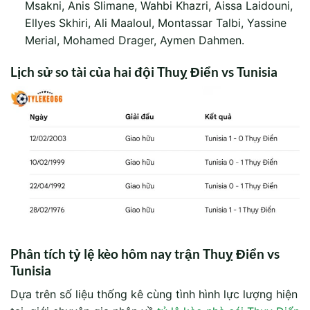
Msakni, Anis Slimane, Wahbi Khazri, Aissa Laidouni,
Ellyes Skhiri, Ali Maaloul, Montassar Talbi, Yassine
Merial, Mohamed Drager, Aymen Dahmen.
Lịch sử so tài của hai đội Thuỵ Điển vs Tunisia
Phân tích tỷ lệ kèo hôm nay trận Thuỵ Điển vs
Tunisia
Dựa trên số liệu thống kê cùng tình hình lực lượng hiện