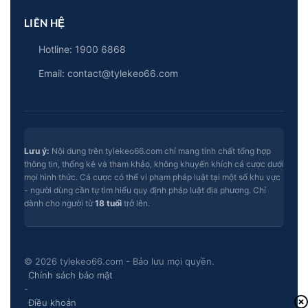
LIÊN HỆ
Hotline: 1900 6868
Email:
contact@tylekeo66.com
Lưu ý:
Nội dung trên tylekeo66.com chỉ mang tính chất tổng hợp
thông tin, thống kê và tham khảo, không khuyến khích cá cược dưới
mọi hình thức. Cá cược có thể vi phạm pháp luật tại một số khu vực
- người dùng cần tự tìm hiểu quy định pháp luật địa phương. Chỉ
dành cho người từ
18 tuổi
trở lên.
© 2026 tylekeo66.com - Bảo lưu mọi quyền.
Chính sách bảo mật
-
Điều khoản