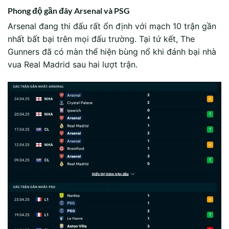
Phong độ gần đây Arsenal và PSG
Arsenal đang thi đấu rất ổn định với mạch 10 trận gần
nhất bất bại trên mọi đấu trường. Tại tứ kết, The
Gunners đã có màn thể hiện bùng nổ khi đánh bại nhà
vua Real Madrid sau hai lượt trận.