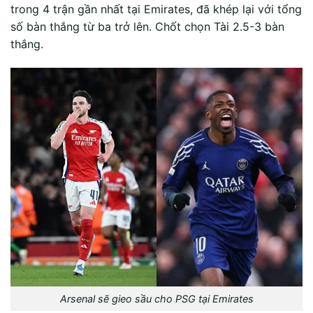
trong 4 trận gần nhất tại Emirates, đã khép lại với tổng
số bàn thắng từ ba trở lên. Chốt chọn Tài 2.5-3 bàn
thắng.
Arsenal sẽ gieo sầu cho PSG tại Emirates