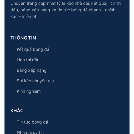
Chuyên trang cập nhật tỷ lệ kèo nhà cái, kết quả, lịch thi
đấu, bảng xếp hạng và tin tức bóng đá nhanh - chính
xác - miễn phí.
THÔNG TIN
Kết quả bóng đá
Lịch thi đấu
Bảng xếp hạng
Soi kèo chuyên gia
Kinh nghiệm
KHÁC
Tin tức bóng đá
Nhà cái uy tín