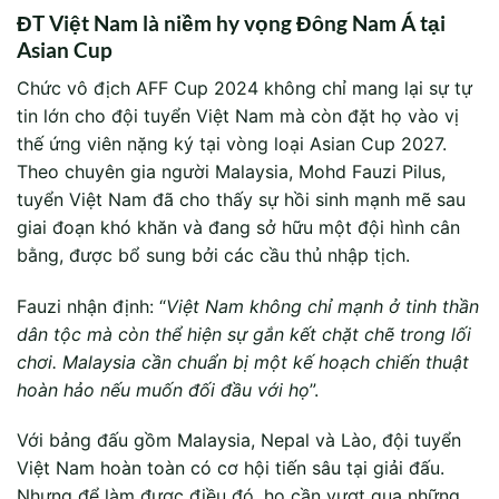
ĐT Việt Nam là niềm hy vọng Đông Nam Á tại
Asian Cup
Chức vô địch AFF Cup 2024 không chỉ mang lại sự tự
tin lớn cho đội tuyển Việt Nam mà còn đặt họ vào vị
thế ứng viên nặng ký tại vòng loại Asian Cup 2027.
Theo chuyên gia người Malaysia, Mohd Fauzi Pilus,
tuyển Việt Nam đã cho thấy sự hồi sinh mạnh mẽ sau
giai đoạn khó khăn và đang sở hữu một đội hình cân
bằng, được bổ sung bởi các cầu thủ nhập tịch.
Fauzi nhận định: “
Việt Nam không chỉ mạnh ở tinh thần
dân tộc mà còn thể hiện sự gắn kết chặt chẽ trong lối
chơi. Malaysia cần chuẩn bị một kế hoạch chiến thuật
hoàn hảo nếu muốn đối đầu với họ
”.
Với bảng đấu gồm Malaysia, Nepal và Lào, đội tuyển
Việt Nam hoàn toàn có cơ hội tiến sâu tại giải đấu.
Nhưng để làm được điều đó, họ cần vượt qua những