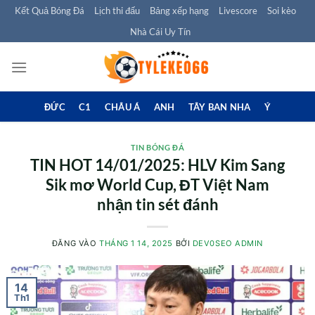
Bỏ
Kết Quả Bóng Đá
Lịch thi đấu
Bảng xếp hạng
Livescore
Soi kèo
qua
Nhà Cái Uy Tín
nội
dung
ĐỨC
C1
CHÂU Á
ANH
TÂY BAN NHA
Ý
TIN BÓNG ĐÁ
TIN HOT 14/01/2025: HLV Kim Sang
Sik mơ World Cup, ĐT Việt Nam
nhận tin sét đánh
ĐĂNG VÀO
THÁNG 1 14, 2025
BỞI
DEV0SEO ADMIN
14
Th1