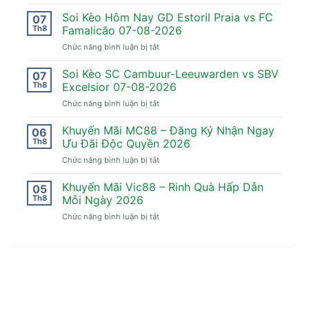
Khuyến
Mãi
Soi Kèo Hôm Nay GD Estoril Praia vs FC
07
UK88
Th8
Famalicão 07-08-2026
–
ở
Chức năng bình luận bị tắt
Cơ
Soi
Hội
Kèo
Soi Kèo SC Cambuur-Leeuwarden vs SBV
Vàng
07
Hôm
Nhận
Th8
Excelsior 07-08-2026
Nay
Thưởng
ở
Chức năng bình luận bị tắt
GD
Cực
Soi
Estoril
Sốc
Kèo
Khuyến Mãi MC88 – Đăng Ký Nhận Ngay
Praia
06
2026
SC
vs
Th8
Ưu Đãi Độc Quyền 2026
Cambuur-
FC
ở
Chức năng bình luận bị tắt
Leeuwarden
Famalicão
Khuyến
vs
07-
Mãi
Khuyến Mãi Vic88 – Rinh Quà Hấp Dẫn
SBV
05
08-
MC88
Excelsior
Th8
Mỗi Ngày 2026
2026
–
07-
ở
Chức năng bình luận bị tắt
Đăng
08-
Khuyến
Ký
2026
Mãi
Nhận
Vic88
Ngay
–
Ưu
Rinh
Đãi
Quà
Độc
Hấp
Quyền