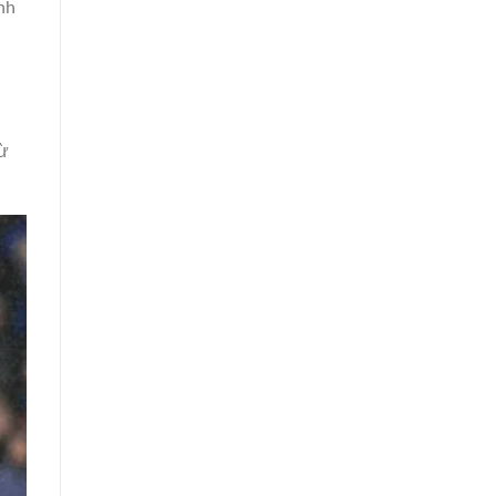
nh
Từ