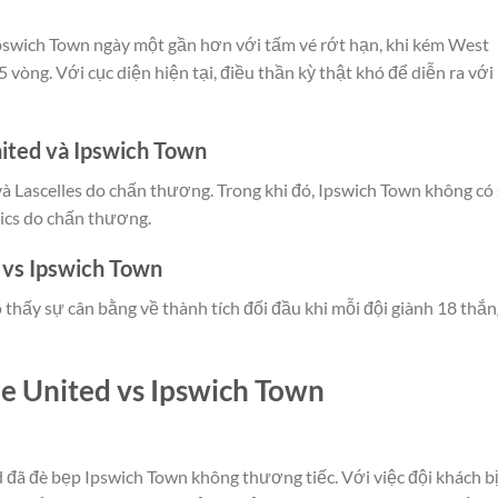
pswich Town ngày một gần hơn với tấm vé rớt hạn, khi kém West
 vòng. Với cục diện hiện tại, điều thần kỳ thật khó để diễn ra với
ited và Ipswich Town
à Lascelles do chấn thương. Trong khi đó, Ipswich Town không có
ics do chấn thương.
 vs Ipswich Town
thấy sự cân bằng về thành tích đối đầu khi mỗi đội giành 18 thắn
stle United vs Ipswich Town
d đã đè bẹp Ipswich Town không thương tiếc. Với việc đội khách b