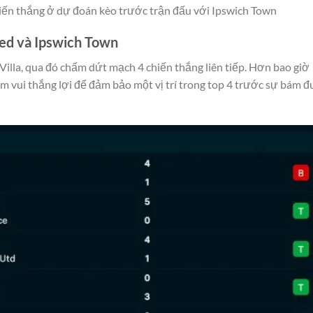
hiến thắng ở dự đoán kèo trước trận đấu với Ipswich Town
ited và Ipswich Town
lla, qua đó chấm dứt mạch 4 chiến thắng liên tiếp. Hơn bao giờ
m vui thắng lợi để đảm bảo một vị trí trong top 4 trước sự bám đ