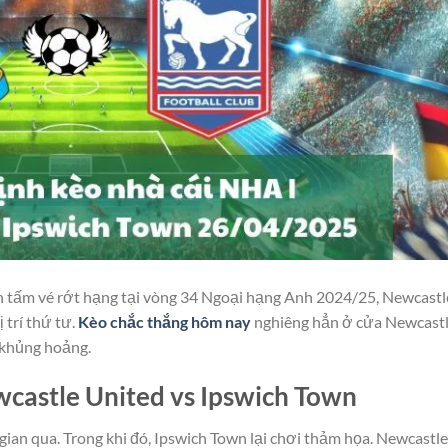
 tấm vé rớt hạng tại vòng 34 Ngoại hạng Anh 2024/25, Newcastl
 trí thứ tư.
Kèo chắc thắng hôm nay
nghiêng hẳn ở cửa Newcast
 khủng hoảng.
ewcastle United vs Ipswich Town
gian qua. Trong khi đó, Ipswich Town lại chơi thảm họa. Newcastle