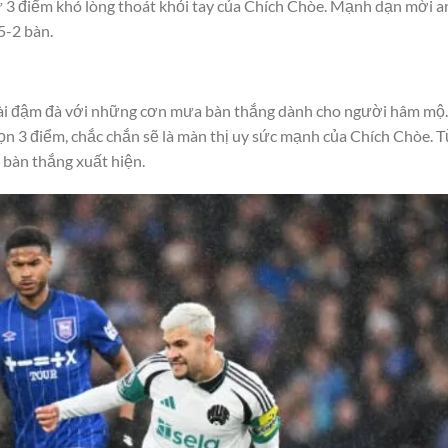
 3 điểm khó lòng thoát khỏi tay của Chích Chòe. Mạnh dạn mời a
5-2 bàn.
 tài đậm đà với những cơn mưa bàn thắng dành cho người hâm mộ.
ọn 3 điểm, chắc chắn sẽ là màn thị uy sức mạnh của Chích Chòe. 
 bàn thắng xuất hiện.