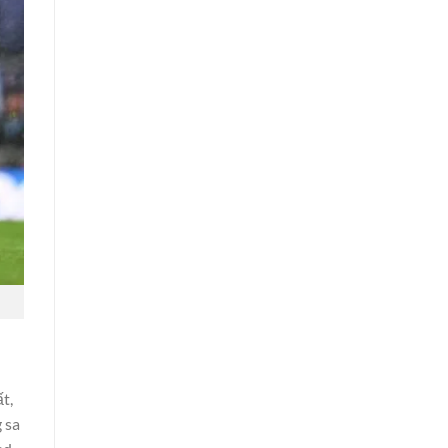
t,
 sa