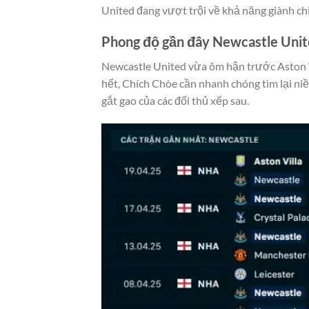
United đang vượt trội về khả năng giành c
Phong độ gần đây Newcastle Un
Newcastle United vừa ôm hận trước Aston Vi
hết, Chích Chòe cần nhanh chóng tìm lại niề
gắt gao của các đối thủ xếp sau.