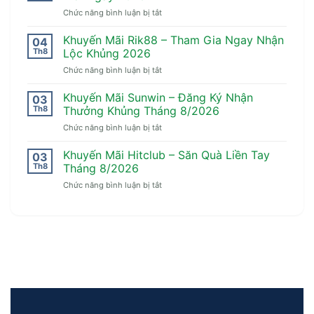
–
ở
Chức năng bình luận bị tắt
Đăng
Khuyến
Ký
Mãi
Khuyến Mãi Rik88 – Tham Gia Ngay Nhận
Nhận
04
Vic88
Ngay
Th8
Lộc Khủng 2026
–
Ưu
ở
Chức năng bình luận bị tắt
Rinh
Đãi
Khuyến
Quà
Độc
Mãi
Khuyến Mãi Sunwin – Đăng Ký Nhận
Hấp
03
Quyền
Rik88
Dẫn
Th8
Thưởng Khủng Tháng 8/2026
2026
–
Mỗi
ở
Chức năng bình luận bị tắt
Tham
Ngày
Khuyến
Gia
2026
Mãi
Khuyến Mãi Hitclub – Săn Quà Liền Tay
Ngay
03
Sunwin
Nhận
Th8
Tháng 8/2026
–
Lộc
ở
Chức năng bình luận bị tắt
Đăng
Khủng
Khuyến
Ký
2026
Mãi
Nhận
Hitclub
Thưởng
–
Khủng
Săn
Tháng
Quà
8/2026
Liền
Tay
Tháng
8/2026