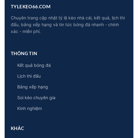
TYLEKEO66.COM
Chuyên trang cập nhật tỷ lệ kèo nhà cái, kết quả, lịch thi
đấu, bảng xếp hạng và tin tức bóng đá nhanh - chính
xác - miễn phí.
THÔNG TIN
Kết quả bóng đá
Lịch thi đấu
Bảng xếp hạng
Soi kèo chuyên gia
Kinh nghiệm
KHÁC