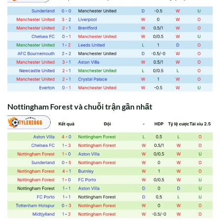
Nottingham Forest và chuỗi trận gần nhất