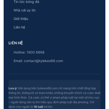
Tin tức bóng đá
Nhà cái uy tín
Giới thiệu
Liên hệ
LIÊN HỆ
Hotline: 1900 6868
Email:
contact@tylekeo66.com
Lưu ý:
Nội dung trên tylekeo66.com chỉ mang tính chất tổng hợp
thông tin, thống kê và tham khảo, không khuyến khích cá cược dưới
mọi hình thức. Cá cược có thể vi phạm pháp luật tại một số khu vực
- người dùng cần tự tìm hiểu quy định pháp luật địa phương. Chỉ
dành cho người từ
18 tuổi
trở lên.