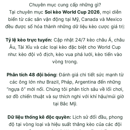
Chuyên mục cung cấp những gì?
Tại chuyên mục
Soi kèo World Cup 2026
, mọi diễn
biến từ các sân vận động tại Mỹ, Canada và Mexico
đều được số hóa thành những dữ liệu kèo cược giá trị:
Tỷ lệ kèo trực tuyến:
Cập nhật 24/7 kèo châu Á, châu
Âu, Tài Xỉu và các loại kèo đặc biệt cho World Cup
như: kèo đội vô địch, kèo vua phá lưới, kèo tiến vào
vòng trong.
Phân tích 48 đội bóng:
Đánh giá chi tiết sức mạnh từ
các ông lớn như Brazil, Pháp, Argentina đến những
“ngựa ô” mới nổi. Chúng tôi phân tích sâu về lối chơi,
sơ đồ chiến thuật và sự thích nghi với khí hậu/múi giờ
tại Bắc Mỹ.
Dữ liệu thống kê độc quyền:
Lịch sử đối đầu, phong
độ tại vòng loại và hiệu suất thắng kèo của các đội