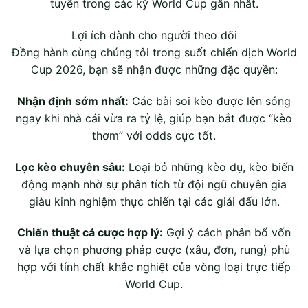
tuyển trong các kỳ World Cup gần nhất.
Lợi ích dành cho người theo dõi
Đồng hành cùng chúng tôi trong suốt chiến dịch World
Cup 2026, bạn sẽ nhận được những đặc quyền:
Nhận định sớm nhất:
Các bài soi kèo được lên sóng
ngay khi nhà cái vừa ra tỷ lệ, giúp bạn bắt được “kèo
thơm” với odds cực tốt.
Lọc kèo chuyên sâu:
Loại bỏ những kèo dụ, kèo biến
động mạnh nhờ sự phân tích từ đội ngũ chuyên gia
giàu kinh nghiệm thực chiến tại các giải đấu lớn.
Chiến thuật cá cược hợp lý:
Gợi ý cách phân bổ vốn
và lựa chọn phương pháp cược (xâu, đơn, rung) phù
hợp với tính chất khắc nghiệt của vòng loại trực tiếp
World Cup.