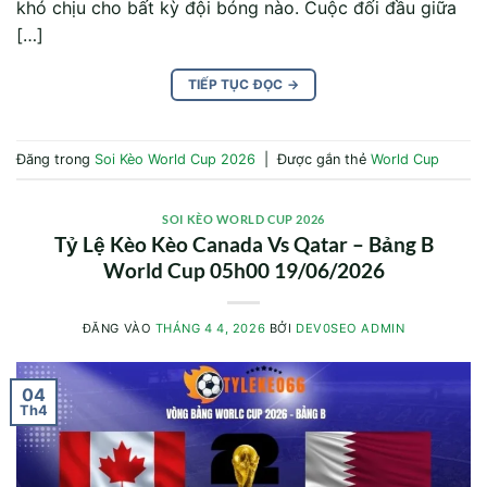
khó chịu cho bất kỳ đội bóng nào. Cuộc đối đầu giữa
[…]
TIẾP TỤC ĐỌC
→
Đăng trong
Soi Kèo World Cup 2026
|
Được gắn thẻ
World Cup
SOI KÈO WORLD CUP 2026
Tỷ Lệ Kèo Kèo Canada Vs Qatar – Bảng B
World Cup 05h00 19/06/2026
ĐĂNG VÀO
THÁNG 4 4, 2026
BỞI
DEV0SEO ADMIN
04
Th4