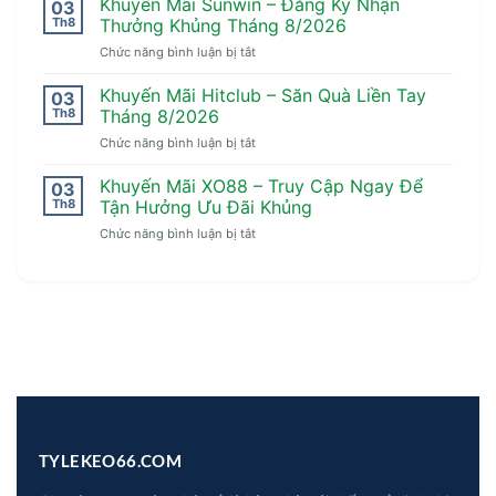
Khuyến Mãi Sunwin – Đăng Ký Nhận
Hấp
03
Rik88
Dẫn
Th8
Thưởng Khủng Tháng 8/2026
–
Mỗi
ở
Chức năng bình luận bị tắt
Tham
Ngày
Khuyến
Gia
2026
Mãi
Khuyến Mãi Hitclub – Săn Quà Liền Tay
Ngay
03
Sunwin
Nhận
Th8
Tháng 8/2026
–
Lộc
ở
Chức năng bình luận bị tắt
Đăng
Khủng
Khuyến
Ký
2026
Mãi
Khuyến Mãi XO88 – Truy Cập Ngay Để
Nhận
03
Hitclub
Thưởng
Th8
Tận Hưởng Ưu Đãi Khủng
–
Khủng
ở
Chức năng bình luận bị tắt
Săn
Tháng
Khuyến
Quà
8/2026
Mãi
Liền
XO88
Tay
–
Tháng
Truy
8/2026
Cập
Ngay
Để
Tận
Hưởng
Ưu
TYLEKEO66.COM
Đãi
Khủng