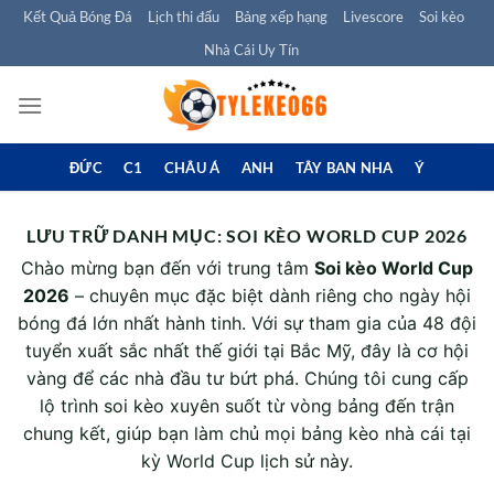
Bỏ
Kết Quả Bóng Đá
Lịch thi đấu
Bảng xếp hạng
Livescore
Soi kèo
qua
Nhà Cái Uy Tín
nội
dung
ĐỨC
C1
CHÂU Á
ANH
TÂY BAN NHA
Ý
LƯU TRỮ DANH MỤC:
SOI KÈO WORLD CUP 2026
Chào mừng bạn đến với trung tâm
Soi kèo World Cup
2026
– chuyên mục đặc biệt dành riêng cho ngày hội
bóng đá lớn nhất hành tinh. Với sự tham gia của 48 đội
tuyển xuất sắc nhất thế giới tại Bắc Mỹ, đây là cơ hội
vàng để các nhà đầu tư bứt phá. Chúng tôi cung cấp
lộ trình soi kèo xuyên suốt từ vòng bảng đến trận
chung kết, giúp bạn làm chủ mọi bảng kèo nhà cái tại
kỳ World Cup lịch sử này.