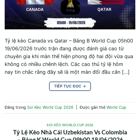
Tỷ lệ kèo Canada vs Qatar – Bảng B World Cup 05h00
19/06/2026 trước trận đang được đánh giá cao từ
chuyên gia khi màn thể hiện phong độ hai đội vừa qua
không có nhiều chênh lệch. Các cao thủ tỷ lệ hôm
nay tin chắc rằng đây sẽ là một màn đối đầu cân […]
TIẾP TỤC ĐỌC
→
Đăng trong
Soi Kèo World Cup 2026
|
Được gắn thẻ
World Cup
SOI KÈO WORLD CUP 2026
Tỷ Lệ Kèo Nhà Cái Uzbekistan Vs Colombia
– Bảng K World Cup 09h00 18/06/2026