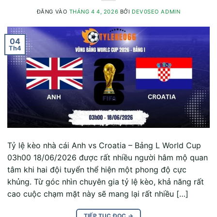
ĐĂNG VÀO
THÁNG 4 4, 2026
BỞI
DEV0SEO ADMIN
04
Th4
Tỷ lệ kèo nhà cái Anh vs Croatia – Bảng L World Cup
03h00 18/06/2026 được rất nhiều người hâm mộ quan
tâm khi hai đội tuyển thể hiện một phong độ cực
khủng. Từ góc nhìn chuyên gia tỷ lệ kèo, khả năng rất
cao cuộc chạm mặt này sẽ mang lại rất nhiều […]
TIẾP TỤC ĐỌC
→