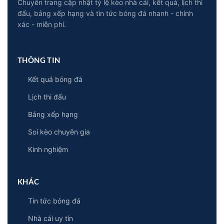
Chuyên trang cập nhật tỷ lệ kèo nhà cái, kết quả, lịch thi
đấu, bảng xếp hạng và tin tức bóng đá nhanh - chính
xác - miễn phí.
THÔNG TIN
Kết quả bóng đá
Lịch thi đấu
Bảng xếp hạng
Soi kèo chuyên gia
Kinh nghiệm
KHÁC
Tin tức bóng đá
Nhà cái uy tín