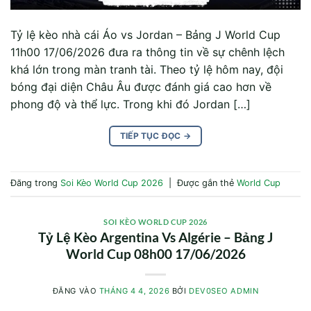
Tỷ lệ kèo nhà cái Áo vs Jordan – Bảng J World Cup
11h00 17/06/2026 đưa ra thông tin về sự chênh lệch
khá lớn trong màn tranh tài. Theo tỷ lệ hôm nay, đội
bóng đại diện Châu Âu được đánh giá cao hơn về
phong độ và thể lực. Trong khi đó Jordan […]
TIẾP TỤC ĐỌC
→
Đăng trong
Soi Kèo World Cup 2026
|
Được gắn thẻ
World Cup
SOI KÈO WORLD CUP 2026
Tỷ Lệ Kèo Argentina Vs Algérie – Bảng J
World Cup 08h00 17/06/2026
ĐĂNG VÀO
THÁNG 4 4, 2026
BỞI
DEV0SEO ADMIN