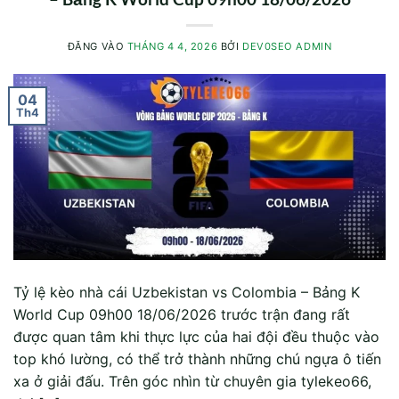
ĐĂNG VÀO
THÁNG 4 4, 2026
BỞI
DEV0SEO ADMIN
04
Th4
Tỷ lệ kèo nhà cái Uzbekistan vs Colombia – Bảng K
World Cup 09h00 18/06/2026 trước trận đang rất
được quan tâm khi thực lực của hai đội đều thuộc vào
top khó lường, có thể trở thành những chú ngựa ô tiến
xa ở giải đấu. Trên góc nhìn từ chuyên gia tylekeo66,