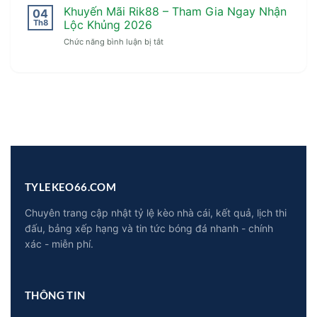
Mãi
Khuyến Mãi Rik88 – Tham Gia Ngay Nhận
Nhận
04
Vic88
Ngay
Th8
Lộc Khủng 2026
–
Ưu
ở
Chức năng bình luận bị tắt
Rinh
Đãi
Khuyến
Quà
Độc
Mãi
Hấp
Quyền
Rik88
Dẫn
2026
–
Mỗi
Tham
Ngày
Gia
2026
Ngay
Nhận
Lộc
Khủng
2026
TYLEKEO66.COM
Chuyên trang cập nhật tỷ lệ kèo nhà cái, kết quả, lịch thi
đấu, bảng xếp hạng và tin tức bóng đá nhanh - chính
xác - miễn phí.
THÔNG TIN