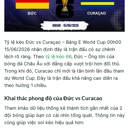
Tỷ lệ kèo Đức vs Curaçao – Bảng E World Cup 00h00
15/06/2026 nhận định đây là trận đấu có sự chênh
lệch rõ ràng. Theo
tỷ lệ kèo 66
, Đức – Ông lớn của
bóng đá Châu Âu với đẳng cấp vượt trội hơn đối thủ.
Trong khi đó, Curacao chỉ mới là tân binh lần đầu tham
dự World Cup. Đây là trận đấu khả năng cao diễn ra
theo hướng 1 chiều.
Khai thác phong độ của Đức vs Curacao
Tham khảo dữ liệu thống kê thành tích gần nhất của 2
đội bóng giúp bạn có cái nhìn tổng quát. Thông tin này
cũng giúp việc soi kèo hiệu quả hơn: