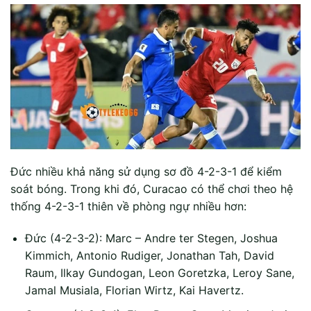
Đức nhiều khả năng sử dụng sơ đồ 4-2-3-1 để kiểm
soát bóng. Trong khi đó, Curacao có thể chơi theo hệ
thống 4-2-3-1 thiên về phòng ngự nhiều hơn:
Đức (4-2-3-2): Marc – Andre ter Stegen, Joshua
Kimmich, Antonio Rudiger, Jonathan Tah, David
Raum, Ilkay Gundogan, Leon Goretzka, Leroy Sane,
Jamal Musiala, Florian Wirtz, Kai Havertz.