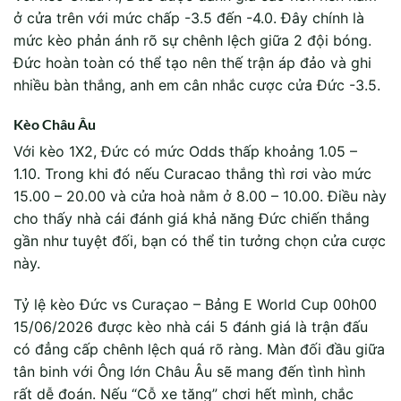
ở cửa trên với mức chấp -3.5 đến -4.0. Đây chính là
mức kèo phản ánh rõ sự chênh lệch giữa 2 đội bóng.
Đức hoàn toàn có thể tạo nên thế trận áp đảo và ghi
nhiều bàn thắng, anh em cân nhắc cược cửa Đức -3.5.
Kèo Châu Âu
Với kèo 1X2, Đức có mức Odds thấp khoảng 1.05 –
1.10. Trong khi đó nếu Curacao thắng thì rơi vào mức
15.00 – 20.00 và cửa hoà nằm ở 8.00 – 10.00. Điều này
cho thấy nhà cái đánh giá khả năng Đức chiến thắng
gần như tuyệt đối, bạn có thể tin tưởng chọn cửa cược
này.
Tỷ lệ kèo Đức vs Curaçao – Bảng E World Cup 00h00
15/06/2026 được kèo nhà cái 5 đánh giá là trận đấu
có đẳng cấp chênh lệch quá rõ ràng. Màn đối đầu giữa
tân binh với Ông lớn Châu Âu sẽ mang đến tình hình
rất dễ đoán. Nếu “Cỗ xe tăng” chơi hết mình, chắc