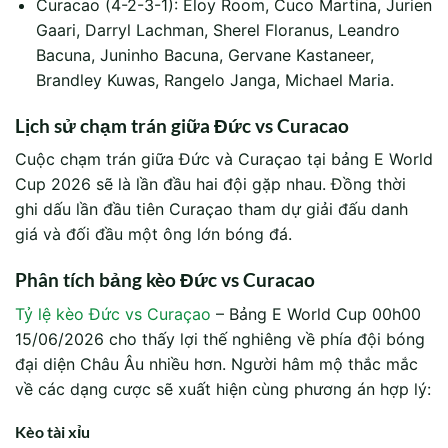
Curacao (4-2-3-1): Eloy Room, Cuco Martina, Jurien
Gaari, Darryl Lachman, Sherel Floranus, Leandro
Bacuna, Juninho Bacuna, Gervane Kastaneer,
Brandley Kuwas, Rangelo Janga, Michael Maria.
Lịch sử chạm trán giữa Đức vs Curacao
Cuộc chạm trán giữa Đức và Curaçao tại bảng E World
Cup 2026 sẽ là lần đầu hai đội gặp nhau. Đồng thời
ghi dấu lần đầu tiên Curaçao tham dự giải đấu danh
giá và đối đầu một ông lớn bóng đá.
Phân tích bảng kèo Đức vs Curacao
Tỷ lệ kèo Đức vs Curaçao
– Bảng E World Cup 00h00
15/06/2026 cho thấy lợi thế nghiêng về phía đội bóng
đại diện Châu Âu nhiều hơn. Người hâm mộ thắc mắc
về các dạng cược sẽ xuất hiện cùng phương án hợp lý:
Kèo tài xỉu