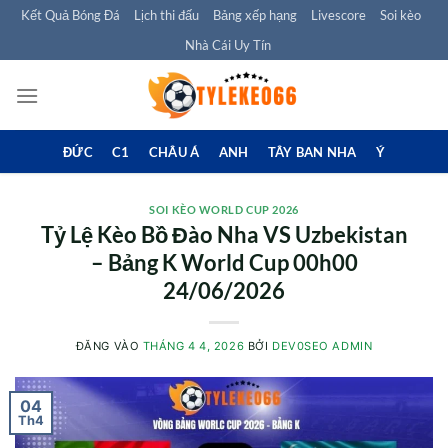
Bỏ
Kết Quả Bóng Đá
Lịch thi đấu
Bảng xếp hạng
Livescore
Soi kèo
qua
Nhà Cái Uy Tín
nội
dung
ĐỨC
C1
CHÂU Á
ANH
TÂY BAN NHA
Ý
SOI KÈO WORLD CUP 2026
Tỷ Lệ Kèo Bồ Đào Nha VS Uzbekistan
– Bảng K World Cup 00h00
24/06/2026
ĐĂNG VÀO
THÁNG 4 4, 2026
BỞI
DEV0SEO ADMIN
04
Th4