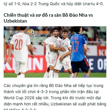
tỷ số 1-0, hòa 2-2 Trung Quốc và hủy diệt Urartu 4-0.
Chiến thuật và sơ đồ ra sân Bồ Đào Nha vs
Uzbekistan
Các chuyên gia tin rằng Bồ Đào Nha sẽ tiếp tục trung
thành với lối chơi 4-3-3 trong phần lớn trận đấu tại
World Cup 2026 sắp tới. Trong khi đó trước một đại
diện mạnh hơn rất nhiều, Uzbekistan sẽ xuất phát bằng