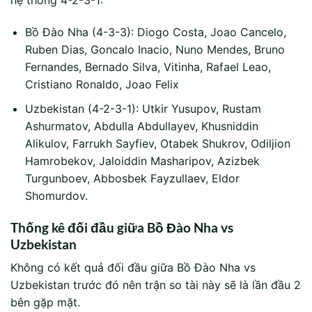
hệ thống 4-2-3-1:
Bồ Đào Nha (4-3-3): Diogo Costa, Joao Cancelo,
Ruben Dias, Goncalo Inacio, Nuno Mendes, Bruno
Fernandes, Bernado Silva, Vitinha, Rafael Leao,
Cristiano Ronaldo, Joao Felix
Uzbekistan (4-2-3-1): Utkir Yusupov, Rustam
Ashurmatov, Abdulla Abdullayev, Khusniddin
Alikulov, Farrukh Sayfiev, Otabek Shukrov, Odiljion
Hamrobekov, Jaloiddin Masharipov, Azizbek
Turgunboev, Abbosbek Fayzullaev, Eldor
Shomurdov.
Thống kê đối đầu giữa Bồ Đào Nha vs
Uzbekistan
Không có kết quả đối đầu giữa Bồ Đào Nha vs
Uzbekistan trước đó nên trận so tài này sẽ là lần đầu 2
bên gặp mặt.