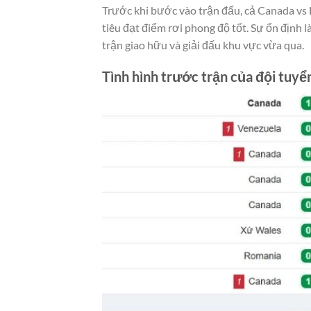
Trước khi bước vào trận đấu, cả Canada vs 
tiêu đạt điểm rơi phong độ tốt. Sự ổn định 
trận giao hữu và giải đấu khu vực vừa qua.
Tình hình trước trận của đội tuy