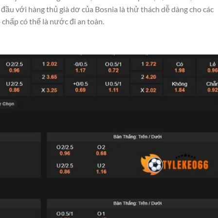
ối đầu với hàng thủ già dơ của Bosnia là thử thách dễ dàng cho các
chấp có thể là nước đi an toàn.