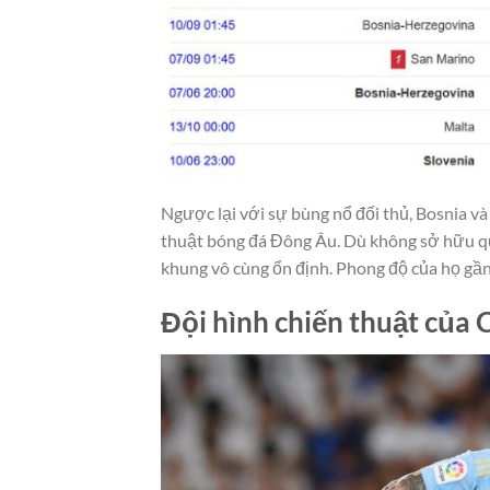
Ngược lại với sự bùng nổ đối thủ, Bosnia v
thuật bóng đá Đông Âu. Dù không sở hữu quá
khung vô cùng ổn định. Phong độ của họ gần 
Đội hình chiến thuật của