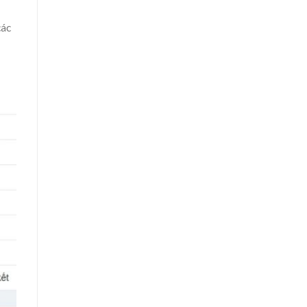
Độc
Quyền
các
2026