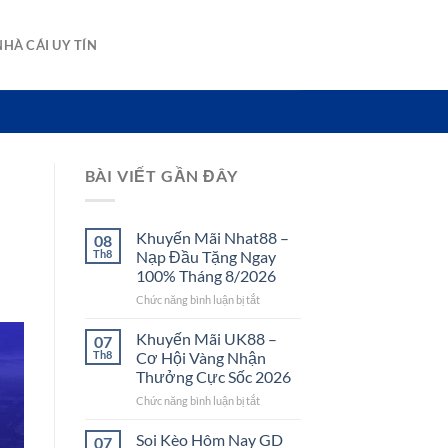
NHÀ CÁI UY TÍN
BÀI VIẾT GẦN ĐÂY
Khuyến Mãi Nhat88 –
08
Th8
Nạp Đầu Tặng Ngay
100% Tháng 8/2026
ở
Chức năng bình luận bị tắt
Khuyến
Mãi
Khuyến Mãi UK88 –
07
Nhat88
Th8
Cơ Hội Vàng Nhận
–
Thưởng Cực Sốc 2026
Nạp
ở
Chức năng bình luận bị tắt
Đầu
Khuyến
Tặng
Mãi
Ngay
Soi Kèo Hôm Nay GD
07