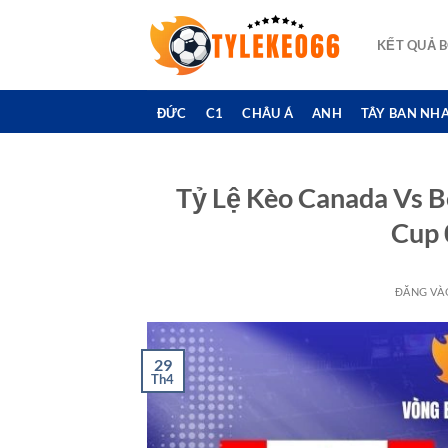
Bỏ
qua
KẾT QUẢ 
nội
dung
ĐỨC
C1
CHÂU Á
ANH
TÂY BAN NH
Tỷ Lệ Kèo Canada Vs B
Cup 
ĐĂNG V
29
Th4