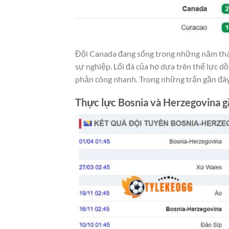
Đội Canada đang sống trong những năm thán
sự nghiệp. Lối đá của họ dựa trên thể lực d
phản công nhanh. Trong những trận gần đây,
Thực lực Bosnia và Herzegovina g