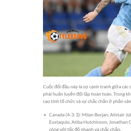
Cuộc đối đầu này là sự cạnh tranh giữa các 
phái huấn luyện đối lập hoàn toàn. Trong khi
cao tính tổ chức và sự chắc chắn ở phần sân
Canada (4-3-3): Milan Borjan; Alistair J
Eustaquio, Atiba Hutchinson, Jonathan O
công với tốc độ nhanh và chắc chắn.