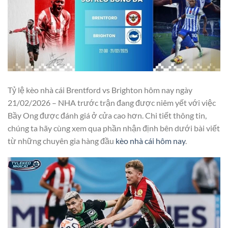
Tỷ lệ kèo nhà cái Brentford vs Brighton hôm nay ngày
21/02/2026 – NHA trước trận đang được niêm yết với việc
Bầy Ong được đánh giá ở cửa cao hơn. Chi tiết thông tin,
chúng ta hãy cùng xem qua phần nhận định bên dưới bài viết
từ những chuyên gia hàng đầu
kèo nhà cái hôm nay
.