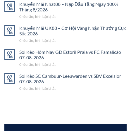
Mãi
Khuyến Mãi Nhat88 – Nạp Đầu Tặng Ngay 100%
08
UK88
Th8
Tháng 8/2026
–
ở
Chức năng bình luận bị tắt
Bảo
Khuyến
Mật
Mãi
Khuyến Mãi UK88 – Cơ Hội Vàng Nhận Thưởng Cực
Tối
07
Nhat88
Đa,
Th8
Sốc 2026
–
Hoàn
ở
Chức năng bình luận bị tắt
Nạp
Tiền
Khuyến
Đầu
Liên
Mãi
Soi Kèo Hôm Nay GD Estoril Praia vs FC Famalicão
Tặng
07
Tục
UK88
Ngay
Th8
07-08-2026
2026
–
100%
ở
Chức năng bình luận bị tắt
Cơ
Tháng
Soi
Hội
8/2026
Kèo
Soi Kèo SC Cambuur-Leeuwarden vs SBV Excelsior
Vàng
07
Hôm
Nhận
Th8
07-08-2026
Nay
Thưởng
ở
Chức năng bình luận bị tắt
GD
Cực
Soi
Estoril
Sốc
Kèo
Praia
2026
SC
vs
Cambuur-
FC
Leeuwarden
Famalicão
vs
07-
SBV
08-
Excelsior
2026