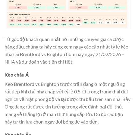
Từ góc độ khách quan nhất nơi những chuyên gia cá cược
hàng đầu, chúng ta hãy cùng xem ngay các cập nhật tỷ lệ kèo
nhà cái Brentford vs Brighton hôm nay ngày 21/02/2026 –
NHA và dự đoán vào tiền chi tiết:
Kèo châu Á
Kèo Brentford vs Brighton trước trận đang ở một ngưỡng
rất đẹp khi chủ nhà chấp với tỷ lệ 0.5. Ở trong trạng thái đối
nghịch về mặt phong độ và lại được thi đấu trên sân nhà, Bầy
Ong đang rất được tin tưởng trong việc đánh bại đối thủ,
mang về thắng lợi ở màn thư hùng sắp tới. Do đó các bạn
hãy tự tin lựa chọn ngay đội bóng để vào tiền.
Kèo châu Âu