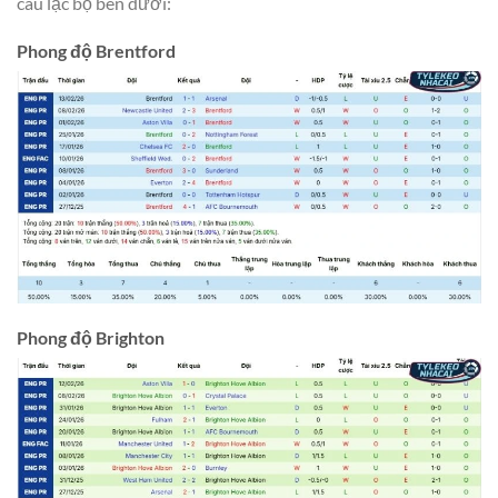
câu lạc bộ bên dưới:
Phong độ Brentford
Phong độ Brighton