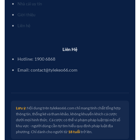
Nhà cái uy tín
Giới thiệu
Liên hệ
Liên Hệ
Hotline: 1900 6868
Email:
contact@tylekeo66.com
Lưu ý:
Nội dung trên tylekeo66.com chỉ mang tính chất tổng hợp
thông tin, thống kê và tham khảo, không khuyến khích cá cược
dưới mọi hình thức. Cá cược có thể vi phạm pháp luật tại một số
khu vực - người dùng cần tự tìm hiểu quy định pháp luật địa
phương. Chỉ dành cho người từ
18 tuổi
trở lên.