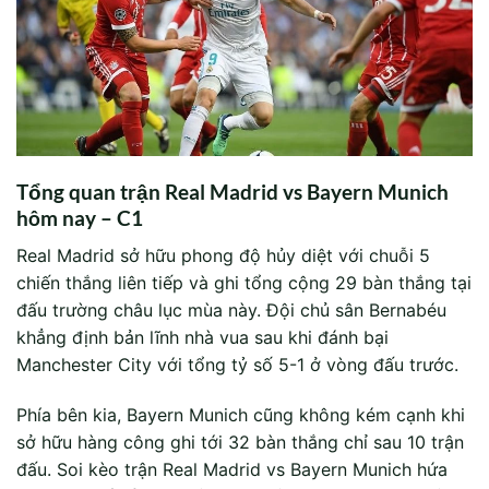
Tổng quan trận Real Madrid vs Bayern Munich
hôm nay – C1
Real Madrid sở hữu phong độ hủy diệt với chuỗi 5
chiến thắng liên tiếp và ghi tổng cộng 29 bàn thắng tại
đấu trường châu lục mùa này. Đội chủ sân Bernabéu
khẳng định bản lĩnh nhà vua sau khi đánh bại
Manchester City với tổng tỷ số 5-1 ở vòng đấu trước.
Phía bên kia, Bayern Munich cũng không kém cạnh khi
sở hữu hàng công ghi tới 32 bàn thắng chỉ sau 10 trận
đấu. Soi kèo trận Real Madrid vs Bayern Munich hứa