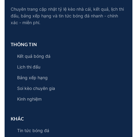
Chuyên trang cập nhật tỷ lệ kèo nhà cái, kết quả, lịch thi
đấu, bảng xếp hạng và tin tức bóng đá nhanh - chính
xác - miễn phí.
THÔNG TIN
Kết quả bóng đá
Lịch thi đấu
Bảng xếp hạng
Soi kèo chuyên gia
Kinh nghiệm
KHÁC
Tin tức bóng đá