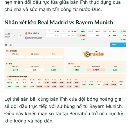
hẹn màn đối đầu rực lửa giữa bản lĩnh thực dụng của
chủ nhà và sức mạnh tấn công từ nước Đức.
Nhận xét kèo Real Madrid vs Bayern Munich
Lợi thế sân bãi cùng bản lĩnh của đội bóng hoàng gia
sẽ đối đầu trực tiếp với sự bùng nổ từ Bayern Munich.
Điều này khiến màn so tài tại Bernabéu trở nên cực kỳ
khó lường và hấp dẫn.