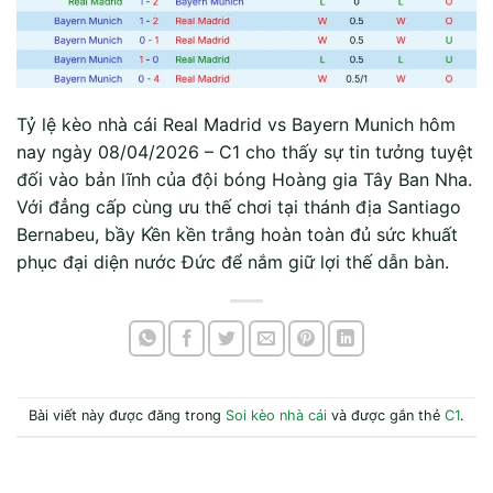
Tỷ lệ kèo nhà cái Real Madrid vs Bayern Munich hôm
nay ngày 08/04/2026 – C1 cho thấy sự tin tưởng tuyệt
đối vào bản lĩnh của đội bóng Hoàng gia Tây Ban Nha.
Với đẳng cấp cùng ưu thế chơi tại thánh địa Santiago
Bernabeu, bầy Kền kền trắng hoàn toàn đủ sức khuất
phục đại diện nước Đức để nắm giữ lợi thế dẫn bàn.
Bài viết này được đăng trong
Soi kèo nhà cái
và được gắn thẻ
C1
.