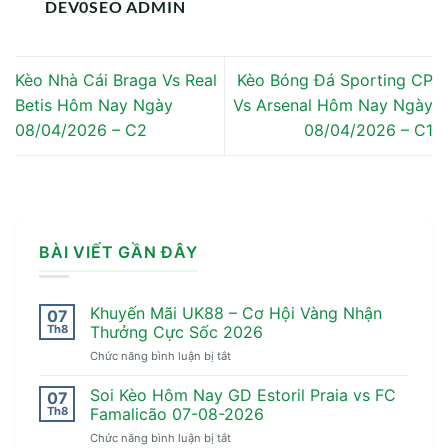
DEV0SEO ADMIN
Kèo Nhà Cái Braga Vs Real
Kèo Bóng Đá Sporting CP
Betis Hôm Nay Ngày
Vs Arsenal Hôm Nay Ngày
08/04/2026 – C2
08/04/2026 – C1
BÀI VIẾT GẦN ĐÂY
Khuyến Mãi UK88 – Cơ Hội Vàng Nhận
07
Th8
Thưởng Cực Sốc 2026
ở
Chức năng bình luận bị tắt
Khuyến
Mãi
Soi Kèo Hôm Nay GD Estoril Praia vs FC
07
UK88
Th8
Famalicão 07-08-2026
–
ở
Chức năng bình luận bị tắt
Cơ