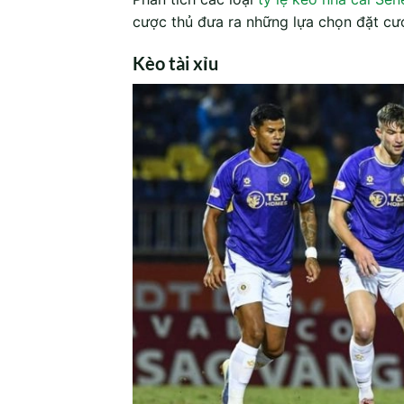
cược thủ đưa ra những lựa chọn đặt cượ
Kèo tài xỉu