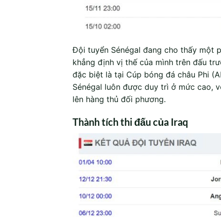
Đội tuyển Sénégal đang cho thấy một ph
khẳng định vị thế của mình trên đấu tr
đặc biệt là tại Cúp bóng đá châu Phi (
Sénégal luôn được duy trì ở mức cao, v
lên hàng thủ đối phương.
Thành tích thi đấu của Iraq