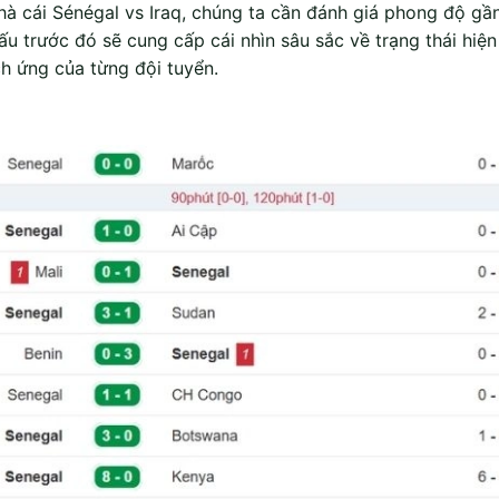
nhà cái Sénégal vs Iraq, chúng ta cần đánh giá phong độ gầ
ấu trước đó sẽ cung cấp cái nhìn sâu sắc về trạng thái hiện
ích ứng của từng đội tuyển.