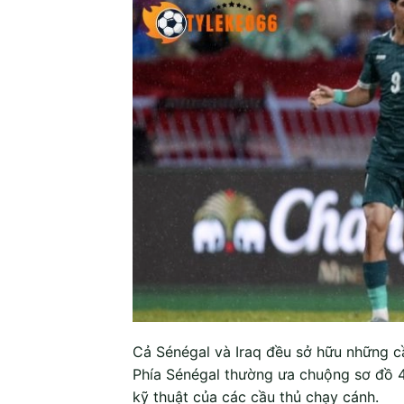
Cả Sénégal và Iraq đều sở hữu những cầ
Phía Sénégal thường ưa chuộng sơ đồ 4
kỹ thuật của các cầu thủ chạy cánh.