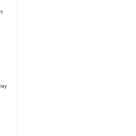
ực
hay
i