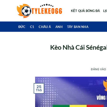
Bỏ
qua
KẾT QUẢ BÓNG ĐÁ
LỊ
nội
dung
ĐỨC
C1
CHÂU Á
ANH
TÂY BAN NHA
Kèo Nhà Cái Sénégal
ĐĂNG VÀ
25
Th5