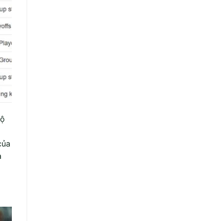
bộ
của
a