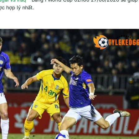
c hợp lý nhất.