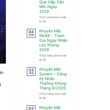
Quà Hấp Dẫn
Đăng
Mỗi Ngày
Ký
2026
Nhận
Ngay
Chức năng bình luận
Ưu
ở
bị tắt
Đãi
Khuyến
Độc
Mãi
Khuyến Mãi
04
Quyền
Vic88
Th8
Rik88 – Tham
2026
–
Gia Ngay Nhận
Rinh
Lộc Khủng
Quà
2026
Hấp
Dẫn
Chức năng bình luận
Mỗi
ở
bị tắt
Ngày
Khuyến
2026
Mãi
Khuyến Mãi
03
ận
Rik88
Th8
Sunwin – Đăng
–
Ký Nhận
Tham
Thưởng Khủng
t
Gia
Tháng 8/2026
Ngay
Nhận
Chức năng bình luận
Lộc
ở
bị tắt
Khủng
Khuyến
2026
Mãi
Khuyến Mãi
03