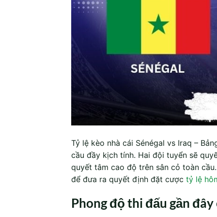
Tỷ lệ kèo nhà cái Sénégal vs Iraq – Bả
cầu đầy kịch tính. Hai đội tuyển sẽ quy
quyết tâm cao độ trên sân cỏ toàn cầu.
để đưa ra quyết định đặt cược
tỷ lệ h
Phong độ thi đấu gần đây 