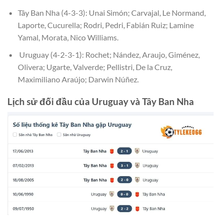
Tây Ban Nha (4-3-3): Unai Simón; Carvajal, Le Normand,
Laporte, Cucurella; Rodri, Pedri, Fabián Ruiz; Lamine
Yamal, Morata, Nico Williams.
Uruguay (4-2-3-1): Rochet; Nández, Araujo, Giménez,
Olivera; Ugarte, Valverde; Pellistri, De la Cruz,
Maximiliano Araújo; Darwin Núñez.
Lịch sử đối đầu của Uruguay và Tây Ban Nha