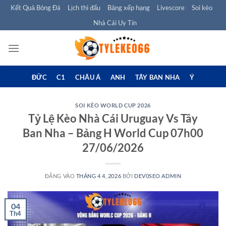
Bỏ
Kết Quả Bóng Đá
Lịch thi đấu
Bảng xếp hạng
Livescore
Soi kèo
qua
Nhà Cái Uy Tín
nội
dung
ĐỨC
C1
CHÂU Á
ANH
TÂY BAN NHA
Ý
SOI KÈO WORLD CUP 2026
Tỷ Lệ Kèo Nhà Cái Uruguay Vs Tây
Ban Nha – Bảng H World Cup 07h00
27/06/2026
ĐĂNG VÀO
THÁNG 4 4, 2026
BỞI
DEV0SEO ADMIN
04
Th4