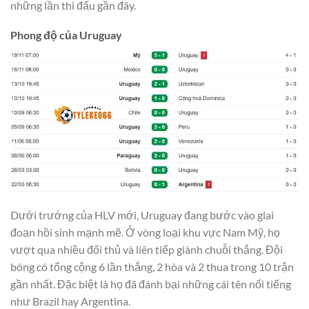
những lần thi đấu gần đây.
Phong độ của Uruguay
Dưới trướng của HLV mới, Uruguay đang bước vào giai
đoạn hồi sinh mạnh mẽ. Ở vòng loại khu vực Nam Mỹ, họ
vượt qua nhiều đối thủ và liên tiếp giành chuỗi thắng. Đội
bóng có tổng cộng 6 lần thắng, 2 hòa và 2 thua trong 10 trận
gần nhất. Đặc biệt là họ đã đánh bại những cái tên nổi tiếng
như Brazil hay Argentina.