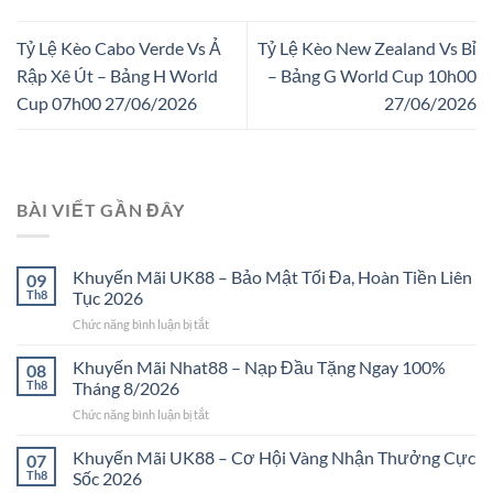
Tỷ Lệ Kèo Cabo Verde Vs Ả
Tỷ Lệ Kèo New Zealand Vs Bỉ
Rập Xê Út – Bảng H World
– Bảng G World Cup 10h00
Cup 07h00 27/06/2026
27/06/2026
BÀI VIẾT GẦN ĐÂY
Khuyến Mãi UK88 – Bảo Mật Tối Đa, Hoàn Tiền Liên
09
Th8
Tục 2026
ở
Chức năng bình luận bị tắt
Khuyến
Mãi
Khuyến Mãi Nhat88 – Nạp Đầu Tặng Ngay 100%
08
UK88
Th8
Tháng 8/2026
–
ở
Chức năng bình luận bị tắt
Bảo
Khuyến
Mật
Mãi
Khuyến Mãi UK88 – Cơ Hội Vàng Nhận Thưởng Cực
Tối
07
Nhat88
Đa,
Th8
Sốc 2026
–
Hoàn