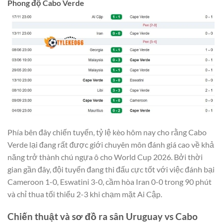
Phong độ Cabo Verde
Phía bên đây chiến tuyến, tỷ lệ kèo hôm nay cho rằng Cabo
Verde lại đang rất được giới chuyên môn đánh giá cao về khả
năng trở thành chú ngựa ô cho World Cup 2026. Bởi thời
gian gần đây, đội tuyển đang thi đấu cực tốt với việc đánh bại
Cameroon 1-0, Eswatini 3-0, cầm hòa Iran 0-0 trong 90 phút
và chỉ thua tối thiểu 2-3 khi chạm mặt Ai Cập.
Chiến thuật và sơ đồ ra sân Uruguay vs Cabo