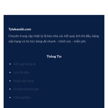
–
07-
Đăng
08-
Ký
2026
Nhận
Ngay
Ưu
Đãi
Tylekeo66.com
Độc
Quyền
Chuyên trang cập nhật tỷ lệ kèo nhà cái, kết quả, lịch thi đấu, bảng
2026
xếp hạng và tin tức bóng đá nhanh - chính xác - miễn phí.
Thông Tin
Kết quả bóng đá
Lịch thi đấu
Bảng xếp hạng
Soi kèo chuyên gia
Kinh nghiệm