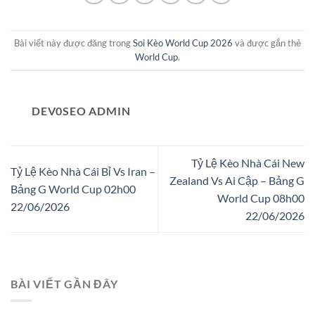
Bài viết này được đăng trong
Soi Kèo World Cup 2026
và được gắn thẻ
World Cup
.
DEV0SEO ADMIN
Tỷ Lệ Kèo Nhà Cái New
Tỷ Lệ Kèo Nhà Cái Bỉ Vs Iran –
Zealand Vs Ai Cập – Bảng G
Bảng G World Cup 02h00
World Cup 08h00
22/06/2026
22/06/2026
BÀI VIẾT GẦN ĐÂY