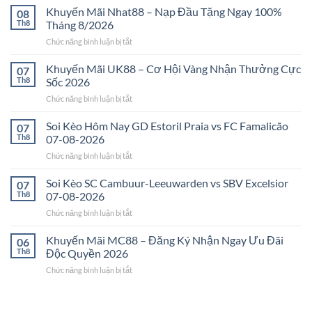
Khuyến Mãi Nhat88 – Nạp Đầu Tặng Ngay 100%
08
Th8
Tháng 8/2026
ở
Chức năng bình luận bị tắt
Khuyến
Mãi
Khuyến Mãi UK88 – Cơ Hội Vàng Nhận Thưởng Cực
07
Nhat88
Th8
Sốc 2026
–
ở
Chức năng bình luận bị tắt
Nạp
Khuyến
Đầu
Mãi
Soi Kèo Hôm Nay GD Estoril Praia vs FC Famalicão
Tặng
07
UK88
Ngay
Th8
07-08-2026
–
100%
ở
Chức năng bình luận bị tắt
Cơ
Tháng
Soi
Hội
8/2026
Kèo
Soi Kèo SC Cambuur-Leeuwarden vs SBV Excelsior
Vàng
07
Hôm
Nhận
Th8
07-08-2026
Nay
Thưởng
ở
Chức năng bình luận bị tắt
GD
Cực
Soi
Estoril
Sốc
Kèo
Khuyến Mãi MC88 – Đăng Ký Nhận Ngay Ưu Đãi
Praia
06
2026
SC
vs
Th8
Độc Quyền 2026
Cambuur-
FC
ở
Chức năng bình luận bị tắt
Leeuwarden
Famalicão
Khuyến
vs
07-
Mãi
SBV
08-
MC88
Excelsior
2026