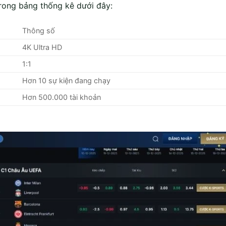
trong bảng thống kê dưới đây:
Thông số
4K Ultra HD
1:1
Hơn 10 sự kiện đang chạy
Hơn 500.000 tài khoản