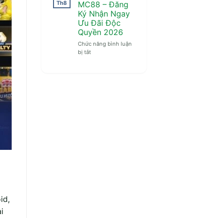
SC
Th8
MC88 – Đăng
2026
Cambuur-
Ký Nhận Ngay
Leeuwarden
Ưu Đãi Độc
vs
Quyền 2026
SBV
Excelsior
Chức năng bình luận
07-
ở
bị tắt
08-
Khuyến
2026
Mãi
MC88
–
Đăng
Ký
Nhận
Ngay
Ưu
Đãi
Độc
Quyền
2026
id,
i