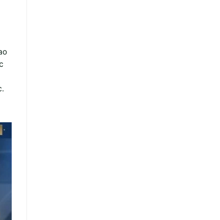
ao
c
.