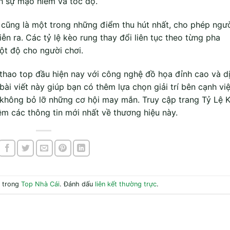
h sự mạo hiểm và tốc độ.
n cũng là một trong những điểm thu hút nhất, cho phép ngư
ễn ra. Các tỷ lệ kèo rung thay đổi liên tục theo từng pha
tột độ cho người chơi.
thao top đầu hiện nay với công nghệ đồ họa đỉnh cao và d
ài viết này giúp bạn có thêm lựa chọn giải trí bên cạnh vi
 không bỏ lỡ những cơ hội may mắn. Truy cập trang Tỷ Lệ 
 các thông tin mới nhất về thương hiệu này.
g trong
Top Nhà Cái
. Đánh dấu
liên kết thường trực
.