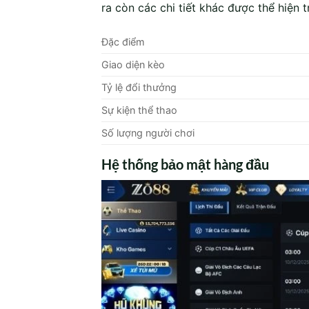
ra còn các chi tiết khác được thể hiện 
Đặc điểm
Giao diện kèo
Tỷ lệ đổi thưởng
Sự kiện thể thao
Số lượng người chơi
Hệ thống bảo mật hàng đầu