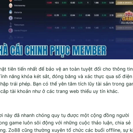
 tiên tiến nhất để bảo vệ an toàn tuyệt đối cho thông tin
 Tính năng khóa két sắt, đóng băng và xác thực qua số điện
hập trái phép. Bạn có thể yên tâm tích lũy tài sản trong g
 cắp tài khoản như ở các trang web thiếu uy tín khác.
hơi này đã nhanh chóng quy tụ được một cộng đồng người
ong game luôn sôi động với những cuộc thảo luận, chia sẻ
ng. Zo88 cũng thường xuyên tổ chức các buổi offline, sự k