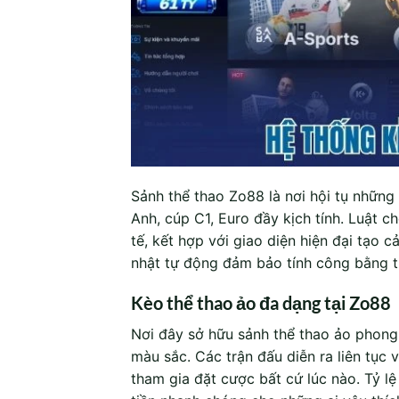
Sảnh thể thao Zo88 là nơi hội tụ những
Anh, cúp C1, Euro đầy kịch tính. Luật 
tế, kết hợp với giao diện hiện đại tạo
nhật tự động đảm bảo tính công bằng tu
Kèo thể thao ảo đa dạng tại Zo88
Nơi đây sở hữu sảnh thể thao ảo phong
màu sắc. Các trận đấu diễn ra liên tục v
tham gia đặt cược bất cứ lúc nào. Tỷ lệ