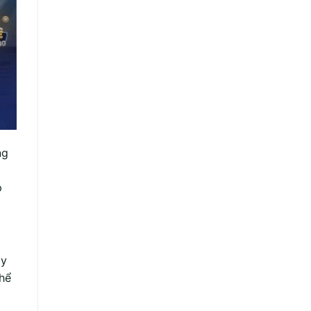
ng
p
ầy
thể