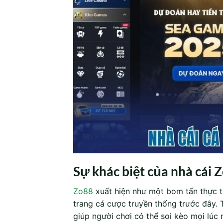
Sự khác biệt của nhà cái 
Zo88
xuất hiện như một bom tấn thực 
trang cá cược truyền thống trước đây. 
giúp người chơi có thể soi kèo mọi lúc 