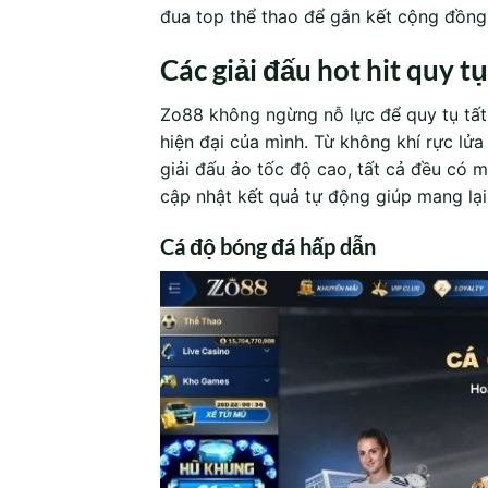
đua top thể thao để gắn kết cộng đồng 
Các giải đấu hot hit quy tụ
Zo88 không ngừng nỗ lực để quy tụ tất
hiện đại của mình. Từ không khí rực lử
giải đấu ảo tốc độ cao, tất cả đều có 
cập nhật kết quả tự động giúp mang lạ
Cá độ bóng đá hấp dẫn