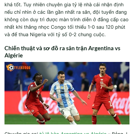
khá tốt. Tuy nhiên chuyên gia tỷ lệ nhà cái nhận định
nếu chỉ nhìn ở các lần gần nhất ra sân, đội tuyển đang
không còn duy trì được màn trình diễn ở đẳng cấp cao
nhất khi thắng nhọc Congo tối thiểu 1-0 sau 120 phút
và để thua Nigeria với tỷ số 0-2 chung cuộc.
Chiến thuật và sơ đồ ra sân trận Argentina vs
Algérie