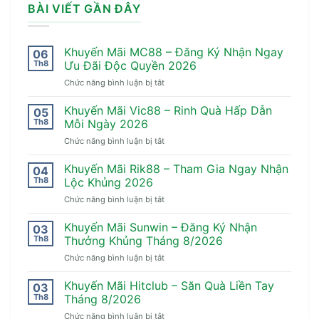
BÀI VIẾT GẦN ĐÂY
Khuyến Mãi MC88 – Đăng Ký Nhận Ngay
06
Th8
Ưu Đãi Độc Quyền 2026
ở
Chức năng bình luận bị tắt
Khuyến
Mãi
Khuyến Mãi Vic88 – Rinh Quà Hấp Dẫn
05
MC88
Th8
Mỗi Ngày 2026
–
ở
Chức năng bình luận bị tắt
Đăng
Khuyến
Ký
Mãi
Khuyến Mãi Rik88 – Tham Gia Ngay Nhận
Nhận
04
Vic88
Ngay
Th8
Lộc Khủng 2026
–
Ưu
ở
Chức năng bình luận bị tắt
Rinh
Đãi
Khuyến
Quà
Độc
Mãi
Khuyến Mãi Sunwin – Đăng Ký Nhận
Hấp
03
Quyền
Rik88
Dẫn
Th8
Thưởng Khủng Tháng 8/2026
2026
–
Mỗi
ở
Chức năng bình luận bị tắt
Tham
Ngày
Khuyến
Gia
2026
Mãi
Khuyến Mãi Hitclub – Săn Quà Liền Tay
Ngay
03
Sunwin
Nhận
Th8
Tháng 8/2026
–
Lộc
ở
Chức năng bình luận bị tắt
Đăng