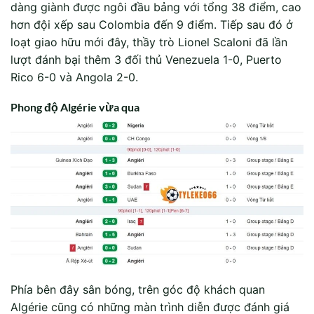
dàng giành được ngôi đầu bảng với tổng 38 điểm, cao
hơn đội xếp sau Colombia đến 9 điểm. Tiếp sau đó ở
loạt giao hữu mới đây, thầy trò Lionel Scaloni đã lần
lượt đánh bại thêm 3 đối thủ Venezuela 1-0, Puerto
Rico 6-0 và Angola 2-0.
Phong độ Algérie vừa qua
Phía bên đây sân bóng, trên góc độ khách quan
Algérie cũng có những màn trình diễn được đánh giá