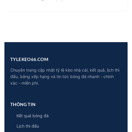
Khủng
Khuyến
Ký
2026
Mãi
Nhận
Hitclub
Thưởng
–
Khủng
Săn
Tháng
Quà
8/2026
Liền
Tay
Tháng
8/2026
TYLEKEO66.COM
Chuyên trang cập nhật tỷ lệ kèo nhà cái, kết quả, lịch thi
đấu, bảng xếp hạng và tin tức bóng đá nhanh - chính
xác - miễn phí.
THÔNG TIN
Kết quả bóng đá
Lịch thi đấu