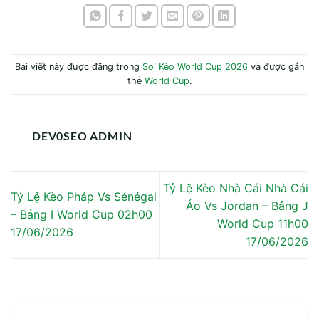
Bài viết này được đăng trong
Soi Kèo World Cup 2026
và được gắn
thẻ
World Cup
.
DEV0SEO ADMIN
Tỷ Lệ Kèo Nhà Cái Nhà Cái
Tỷ Lệ Kèo Pháp Vs Sénégal
Áo Vs Jordan – Bảng J
– Bảng I World Cup 02h00
World Cup 11h00
17/06/2026
17/06/2026