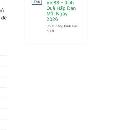
MC88
Th8
Vic88 – Rinh
–
Quà Hấp Dẫn
hủ
Đăng
Mỗi Ngày
Ký
ó để
2026
Nhận
Ngay
Chức năng bình luận
Ưu
ở
bị tắt
Đãi
Khuyến
Độc
Mãi
Quyền
Vic88
2026
–
Rinh
Quà
Hấp
Dẫn
Mỗi
Ngày
2026