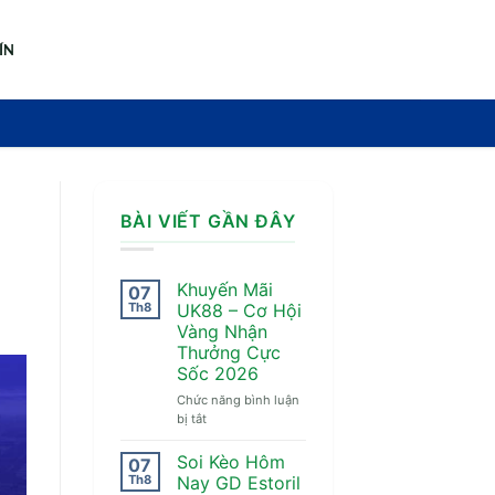
ÍN
BÀI VIẾT GẦN ĐÂY
Khuyến Mãi
07
Th8
UK88 – Cơ Hội
Vàng Nhận
Thưởng Cực
Sốc 2026
Chức năng bình luận
ở
bị tắt
Khuyến
Mãi
Soi Kèo Hôm
07
UK88
Th8
Nay GD Estoril
–