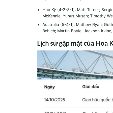
Hoa Kỳ (4-2-3-1): Matt Turner; Serg
McKennie, Yunus Musah; Timothy Weah,
Australia (5-4-1): Mathew Ryan; Get
Behich; Martin Boyle, Jackson Irvine
Lịch sử gặp mặt của Hoa 