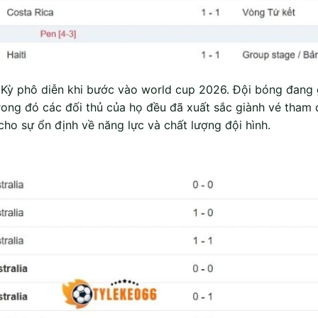
 Kỳ phô diễn khi bước vào world cup 2026. Đội bóng đang 
rong đó các đối thủ của họ đều đã xuất sắc giành vé tham
cho sự ổn định về năng lực và chất lượng đội hình.