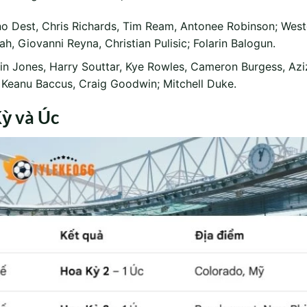
ino Dest, Chris Richards, Tim Ream, Antonee Robinson; Wes
 Giovanni Reyna, Christian Pulisic; Folarin Balogun.
hin Jones, Harry Souttar, Kye Rowles, Cameron Burgess, Azi
, Keanu Baccus, Craig Goodwin; Mitchell Duke.
Kỳ và Úc