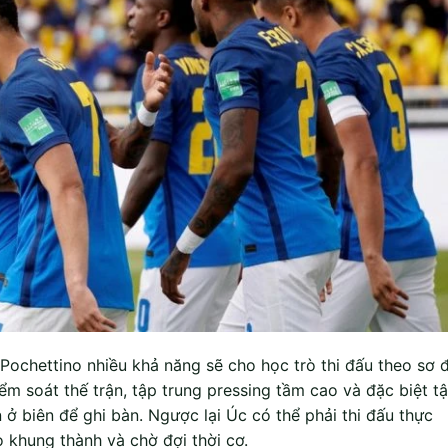
 Pochettino nhiều khả năng sẽ cho học trò thi đấu theo sơ 
ểm soát thế trận, tập trung pressing tầm cao và đặc biệt t
 ở biên để ghi bàn. Ngược lại Úc có thể phải thi đấu thực
o khung thành và chờ đợi thời cơ.