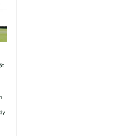
ặt
n
cậy