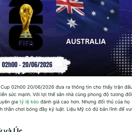
 Cup 02h00 20/06/2026 đưa ra thông tin cho thấy trận đấ
ễn sức mạnh. Với lợi thế sân nhà cùng phong độ tương đối
uyên gia
tỷ lệ kèo
đánh giá cao hơn. Nhưng đối thủ của họ
h thần chơi bóng đầy kỷ luật. Liệu Mỹ có đủ bản lĩnh để vư
ỳ và Úc